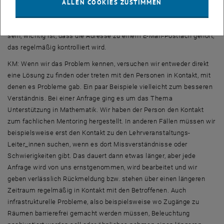
eine
E-Mail
-Adresse anzugeben über die wir mit den Betroffenen in
ALLEN COOKIES ZUSTIMMEN
Kontakt treten können. Es muss nicht zwingend eine
E-Mail
-Adresse
mit Namen sein, es kann auch ein Kürzel oder ein Fantasiename
sein, wichtig ist, dass die Adresse zu einem
E-Mail
-Postfach gehört,
das regelmäßig kontrolliert wird.
KM: Wenn wir das Problem kennen, versuchen wir entweder direkt
eine Lösung zu finden oder treten mit den Personen in Kontakt, mit
denen es Probleme gab. Ein paar Beispiele vielleicht zum besseren
Verständnis. Bei einer Anfrage ging es um das Thema
Unterstützung in Mathematik. Wir haben der Person den Kontakt
zum fachlichen
Mentoring
hergestellt. In anderen Fällen müssen wir
beispielsweise erst den Kontakt zu den Lehrveranstaltungs-
Leiter_innen suchen, wenn es dort Missverständnisse oder
Schwierigkeiten gibt. Das dauert dann etwas länger, aber jede
Anfrage wird von uns ernstgenommen, wird bearbeitet und wir
geben verlässlich Rückmeldung bzw. stehen über einen längeren
Zeitraum regelmäßig in Kontakt mit den Betroffenen. Auch
infrastrukturelle Probleme, also beispielsweise wo Zugänge zu
Räumen barrierefrei gemacht werden müssen, Beleuchtung