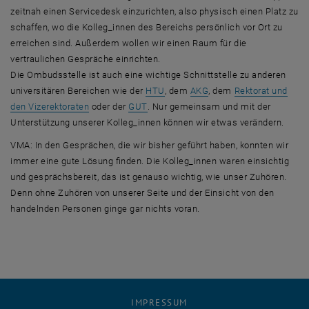
zeitnah einen
Servicedesk
einzurichten, also physisch einen Platz zu
schaffen, wo die Kolleg_innen des Bereichs persönlich vor Ort zu
erreichen sind. Außerdem wollen wir einen Raum für die
vertraulichen Gespräche einrichten.
Die Ombudsstelle ist auch eine wichtige Schnittstelle zu anderen
, öffnet eine externe URL in eine
universitären Bereichen wie der
HTU
, dem
AKG
, dem
Rektorat und
, öffnet eine externe URL in einem ne
den Vizerektoraten
oder der
GUT
. Nur gemeinsam und mit der
Unterstützung unserer Kolleg_innen können wir etwas verändern.
VMA: In den Gesprächen, die wir bisher geführt haben, konnten wir
immer eine gute Lösung finden. Die Kolleg_innen waren einsichtig
und gesprächsbereit, das ist genauso wichtig, wie unser Zuhören.
Denn ohne Zuhören von unserer Seite und der Einsicht von den
handelnden Personen ginge gar nichts voran.
IMPRESSUM