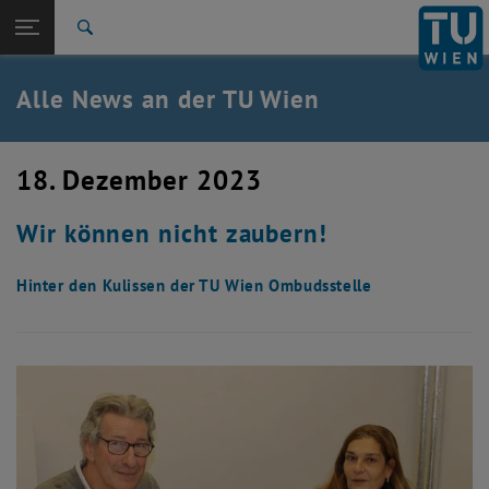
Studium
Seitennavigation öffnen
TU Login
Forschung
Suche
International
Quicklinks
Alle News an der TU Wien
Quicklinks-Menü umschalten
Karriere
Zur 1. Menü Ebene
Alle News
18. Dezember 2023
Zurück zur letzten Ebene:
TU Wien Startseite
Zurück: Subseiten von TU Wien Startseite auflisten
Wir können nicht zaubern!
Übersicht
Hinter den Kulissen der TU Wien Ombudsstelle