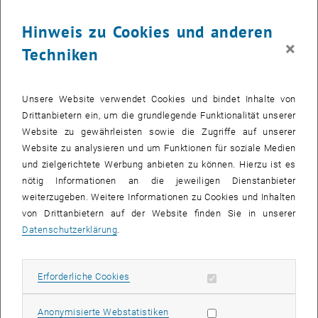
einzusetzen.
Hinweis zu Cookies und anderen
Die Mathe-Olympiade an der TU Wien
×
Techniken
„Ich habe selbst bei der Mathe-Olympiade mitgemacht und daher
unterstütze ich diese Kurse und engagiere mich dafür, dass sie an
der TU Wien für interessierte Schüler_innen angeboten werden.“,
Unsere Website verwendet Cookies und bindet Inhalte von
erklärt Prof. Michael Drmota, Leiter des Instituts für Diskrete
Drittanbietern ein, um die grundlegende Funktionalität unserer
Mathematik und Geometrie und gemeinsam mit Prof. Dirk
Website zu gewährleisten sowie die Zugriffe auf unserer
Praetorius Begründer des TUForMath.
Website zu analysieren und um Funktionen für soziale Medien
Geboten werden an der TU Wien die beiden Kurse Junior_innen
und zielgerichtete Werbung anbieten zu können. Hierzu ist es
(Schüler_innen der 8. und 9. Schulstufe sowie 1. und 2. Klasse HTL)
nötig Informationen an die jeweiligen Dienstanbieter
und Fortgeschrittene (Schüler_innen ab der 9. Schulstufe). Andreas
weiterzugeben. Weitere Informationen zu Cookies und Inhalten
Nessmann ist seit Herbst 2022
Workshop
leiter der Mathe-
von Drittanbietern auf der Website finden Sie in unserer
Olympiade-Kurse an der TU Wien. Zu seinen Aufgaben gehören in
Datenschutzerklärung
.
erster Linie das Erstellen und Heraussuchen von Beispielen sowie
das Abhalten der Kurse alle 14 Tage (Anm. die Kurse finden jede
Woche statt, diese werden abwechselnd von Andreas Nessmann,
Erforderliche Cookies zulassen
Erforderliche Cookies
Karl Czakler und Jovana Sredojevic geleitet).
Statistik Cookies zulassen
Anonymisierte Webstatistiken
„Ich engagiere mich für die Mathe-Olympiade, weil sie interessierten