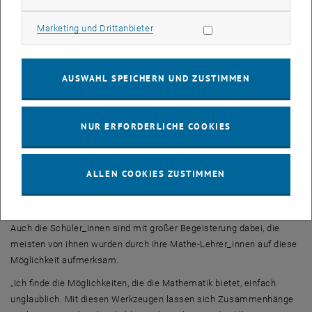
Schüler_innen eine Möglichkeit bietet, sich in einer angenehmen
Marketing Cookies zulassen
Marketing und Drittanbieter
Atmosphäre mit spannenden Aufgaben zu beschäftigen, anhand
derer sie auch sehen können, dass Mathematik mehr ist als nur
Zahlen in Formeln einzusetzen. Sie können hier auch die Erfahrung
machen, dass sie mit diesem Interesse nicht alleine sind. Gerade
AUSWAHL SPEICHERN UND ZUSTIMMEN
diese Erfahrung kann das Interesse bestärken und auch weiter
fördern. Nachdem ich selbst die Mathematik nicht nur als für die
Gesellschaft essenziell, sondern auch als ein aufregendes und
NUR ERFORDERLICHE COOKIES
ästhetisch ausgesprochen schönes Gebiet empfinde, bereitet es
mir Freude, diese Faszination weitergeben zu können; insbesondere,
weil es bei mir selbst zu einem großen Teil die Mathe-Olympiade
ALLEN COOKIES ZUSTIMMEN
war, die mir das zu Beginn beigebracht hat.“, fasst Andreas
Nessmann sein Engagement bei der Mathe-Olympiade zusammen.
Auch die Schüler_innen sind mit großer Begeisterung dabei, die
meisten von ihnen wurden durch ihre Mathe-Lehrer_innen auf diese
Möglichkeit aufmerksam.
„Ich finde die Möglichkeiten, die die Mathematik bietet, einfach
unglaublich. Mit diesen Werkzeugen lassen sich Zusammenhänge