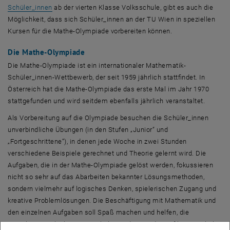
Schüler_innen
ab der vierten Klasse Volksschule, gibt es auch die
Möglichkeit, dass sich Schüler_innen an der TU Wien in speziellen
Kursen für die Mathe-Olympiade vorbereiten können.
Die Mathe-Olympiade
Die Mathe-Olympiade ist ein internationaler Mathematik-
Schüler_innen-Wettbewerb, der seit 1959 jährlich stattfindet. In
Österreich hat die Mathe-Olympiade das erste Mal im Jahr 1970
stattgefunden und wird seitdem ebenfalls jährlich veranstaltet.
Als Vorbereitung auf die Olympiade besuchen die Schüler_innen
unverbindliche Übungen (in den Stufen „Junior“ und
„Fortgeschrittene“), in denen jede Woche in zwei Stunden
verschiedene Beispiele gerechnet und Theorie gelernt wird. Die
Aufgaben, die in der Mathe-Olympiade gelöst werden, fokussieren
nicht so sehr auf das Abarbeiten bekannter Lösungsmethoden,
sondern vielmehr auf logisches Denken, spielerischen Zugang und
kreative Problemlösungen. Die Beschäftigung mit Mathematik und
den einzelnen Aufgaben soll Spaß machen und helfen, die
erworbenen Fähigkeiten in Schule, Studium und Beruf bestmöglich