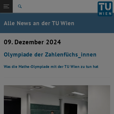
Studium
Seitennavigation öffnen
TU Login
Forschung
Suche
International
Quicklinks
Alle News an der TU Wien
Quicklinks-Menü umschalten
Karriere
Zur 1. Menü Ebene
Alle News
09. Dezember 2024
Zurück zur letzten Ebene:
TU Wien Startseite
Zurück: Subseiten von TU Wien Startseite auflisten
Olympiade der Zahlenfüchs_innen
Übersicht
Was die Mathe-Olympiade mit der TU Wien zu tun hat