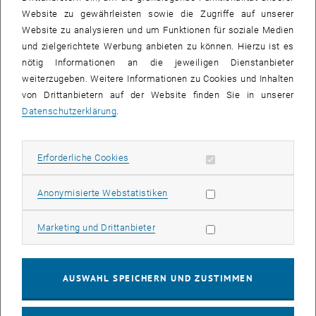
Austausch elementar.
Website zu gewährleisten sowie die Zugriffe auf unserer
Website zu analysieren und um Funktionen für soziale Medien
Die
Veranstaltungsreihe "Blickpunkt Forschung"
wird seit 2015
und zielgerichtete Werbung anbieten zu können. Hierzu ist es
jedes Jahr im Herbst
in Zusammenarbeit zwischen
nötig Informationen an die jeweiligen Dienstanbieter
Wirtschaftskammer Wien und TU Wien
(Fachbereiche
weiterzugeben. Weitere Informationen zu Cookies und Inhalten
"Forschungskoordination" und "Förderberatung und
von Drittanbietern auf der Website finden Sie in unserer
Wirtschaftskooperationen") veranstaltet.
Datenschutzerklärung
.
Die Reihe nimmt sich
aktuellen und interdisziplinären Themen
an und zeigt
Ergebnisse anwendungsnaher Forschungsprojekte der
TU Wien in Kooperation mit Unternehmen
. Dabei hat die
Erforderliche Cookies zulassen
Erforderliche Cookies
Veranstaltung jedes Jahr einen neuen thematischen Schwerpunkt.
Blickpunkt Forschung 2023: "Klimafitte Stadt"
Statistik Cookies zulassen
Anonymisierte Webstatistiken
Das diesjährige Event fand am Mittwoch, den 04. Oktober am
Nachmittag statt. Der inhaltliche Fokus lag auf Ansätzen
Marketing Cookies zulassen
Marketing und Drittanbieter
der
Klimaresilienz
, das heißt auf Projekten zu Themen wie
z.B. Energieeffizienz, Verbesserung der urbanen Energie- und CO
-
2
Bilanz, Klimawandelanpassung, u.v.m. Letztlich geht es um die
AUSWAHL SPEICHERN UND ZUSTIMMEN
Implementierung von klimaresilienten, ganzheitlichen Lösungen, um
die Umwelt- und Lebensqualität in Städten zu erhöhen.