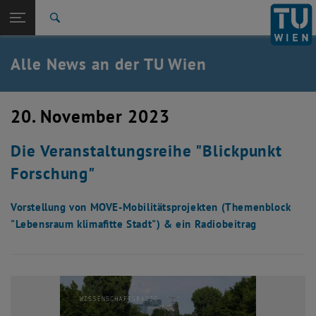
Studium
Seitennavigation öffnen
EN
TU Login
Forschung
Suche
International
Quicklinks
Alle News an der TU Wien
Quicklinks-Menü umschalten
Karriere
Zur 1. Menü Ebene
Alle News
20. November 2023
Zurück zur letzten Ebene:
TU Wien Startseite
Zurück: Subseiten von TU Wien Startseite auflisten
Die Veranstaltungsreihe "Blickpunkt
Übersicht
Forschung"
Vorstellung von MOVE-Mobilitätsprojekten (Themenblock
"Lebensraum klimafitte Stadt") & ein Radiobeitrag