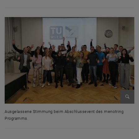
Bild v
Ausgelassene Stimmung beim Abschlussevent des menotring
Programms.
Ausgelassene Stimmung beim Abschlussevent des menotring Progr