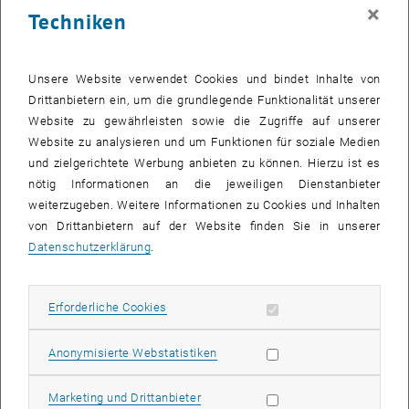
×
Techniken
persönlichen Anlaufstelle für Erstis (Anmerkung: gängige Abkürzung
unter den Mentor_innen für Erstsemestrige), helfen ihnen sich auf
der Uni schnellstmöglich zurecht zu finden und sich zu orientieren,
Unsere Website verwendet Cookies und bindet Inhalte von
aber auch sich mit Gleichgesinnten zu vernetzen.“ erklärt Max.
Drittanbietern ein, um die grundlegende Funktionalität unserer
Matthias ergänzt: „Ich studiere sehr gerne an der TU Wien, bin
Website zu gewährleisten sowie die Zugriffe auf unserer
motiviert und möchte neben meiner Erfahrung auch gerne diese
Website zu analysieren und um Funktionen für soziale Medien
Motivation und Freude an dem Studium weitergeben.“
und zielgerichtete Werbung anbieten zu können. Hierzu ist es
Aber man muss auch mit Leib und Seele dabei sein, es wird den
nötig Informationen an die jeweiligen Dienstanbieter
Mentor_innen einiges abverlangt. Knapp 75 Stunden Aufwand pro
weiterzugeben. Weitere Informationen zu Cookies und Inhalten
Semester müssen künftige Mentor_innen einplanen. Lorenz erinnert
von Drittanbietern auf der Website finden Sie in unserer
sich, dass es zu Beginn schwierig war. „Es gibt keine Probezeit,
Datenschutzerklärung
.
plötzlich stehst du vor einer Gruppe junger Erwachsener, sollst vor
ihnen sprechen, sie motivieren und interessieren, da war ich weit
außerhalb meiner Komfortzone.“ Für Matthias war die größte
Erforderliche Cookies zulassen
Erforderliche Cookies
Herausforderung „den Balance-Akt zwischen Gruppenleiter und
Freund bestmöglich hinzubekommen, also die Frage wie viel
Statistik Cookies zulassen
Anonymisierte Webstatistiken
Autorität habe ich bzw. will ich haben, für mich zu beantworten.
Denn die Studierenden kommen schließlich freiwillig zum
Marketing Cookies zulassen
Marketing und Drittanbieter
Programm, das heißt, man hat recht wenig Chance für die Treffen