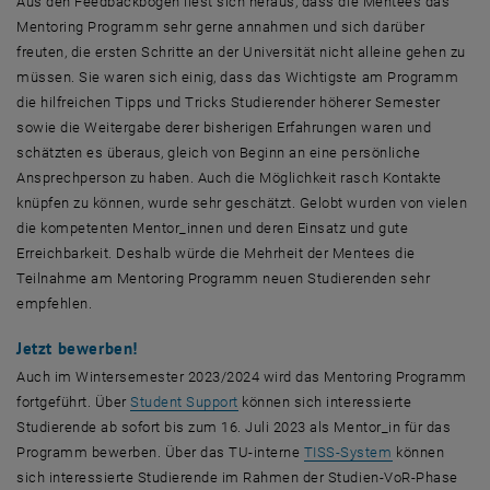
Aus den
Feedback
bögen liest sich heraus, dass die
Mentees
das
Mentoring
Programm sehr gerne annahmen und sich darüber
freuten, die ersten Schritte an der Universität nicht alleine gehen zu
müssen. Sie waren sich einig, dass das Wichtigste am Programm
die hilfreichen Tipps und Tricks Studierender höherer Semester
sowie die Weitergabe derer bisherigen Erfahrungen waren und
schätzten es überaus, gleich von Beginn an eine persönliche
Ansprechperson zu haben. Auch die Möglichkeit rasch Kontakte
knüpfen zu können, wurde sehr geschätzt. Gelobt wurden von vielen
die kompetenten Mentor_innen und deren Einsatz und gute
Erreichbarkeit. Deshalb würde die Mehrheit der
Mentees
die
Teilnahme am
Mentoring
Programm neuen Studierenden sehr
empfehlen.
Jetzt bewerben!
Auch im Wintersemester 2023/2024 wird das
Mentoring
Programm
, öffnet eine externe URL in einem ne
fortgeführt. Über
Student Support
können sich interessierte
Studierende ab sofort bis zum 16. Juli 2023 als Mentor_in für das
, öffnet eine 
Programm bewerben. Über das TU-interne
TISS-System
können
sich interessierte Studierende im Rahmen der Studien-VoR-Phase