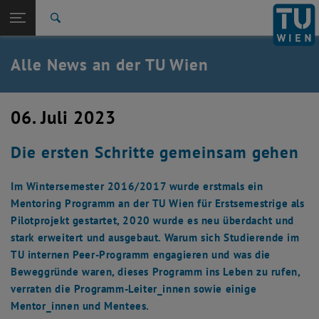
Studium
Seitennavigation öffnen
TU Login
Forschung
Suche
International
Quicklinks
Alle News an der TU Wien
Quicklinks-Menü umschalten
Karriere
Zur 1. Menü Ebene
Alle News
06. Juli 2023
Zurück zur letzten Ebene:
TU Wien Startseite
Zurück: Subseiten von TU Wien Startseite auflisten
Die ersten Schritte gemeinsam gehen
Übersicht
Im Wintersemester 2016/2017 wurde erstmals ein
Mentoring Programm an der TU Wien für Erstsemestrige als
Pilotprojekt gestartet, 2020 wurde es neu überdacht und
stark erweitert und ausgebaut. Warum sich Studierende im
TU internen Peer-Programm engagieren und was die
Beweggründe waren, dieses Programm ins Leben zu rufen,
verraten die Programm-Leiter_innen sowie einige
Mentor_innen und Mentees.