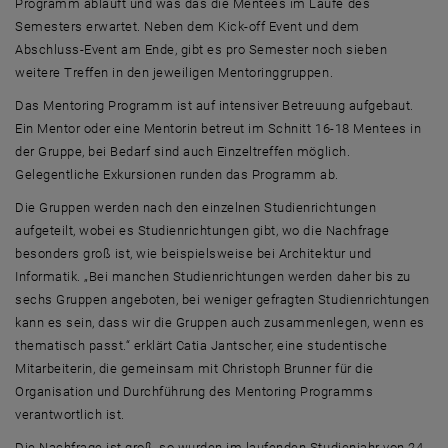
Programm abläuft und was das die Mentees im Laufe des
Semesters erwartet. Neben dem
Kick-off Event
und dem
Abschluss-
Event
am Ende, gibt es pro Semester noch sieben
weitere Treffen in den jeweiligen
Mentoring
gruppen.
Das
Mentoring
Programm ist auf intensiver Betreuung aufgebaut.
Ein Mentor oder eine Mentorin betreut im Schnitt 16-18
Mentees
in
der Gruppe, bei Bedarf sind auch Einzeltreffen möglich.
Gelegentliche Exkursionen runden das Programm ab.
Die Gruppen werden nach den einzelnen Studienrichtungen
aufgeteilt, wobei es Studienrichtungen gibt, wo die Nachfrage
besonders groß ist, wie beispielsweise bei Architektur und
Informatik. „Bei manchen Studienrichtungen werden daher bis zu
sechs Gruppen angeboten, bei weniger gefragten Studienrichtungen
kann es sein, dass wir die Gruppen auch zusammenlegen, wenn es
thematisch passt.“ erklärt Catia Jantscher, eine studentische
Mitarbeiterin, die gemeinsam mit Christoph Brunner für die
Organisation und Durchführung des
Mentoring
Programms
verantwortlich ist.
Die Nachfrage ist groß, so wurden im laufenden Studienjahr von 24