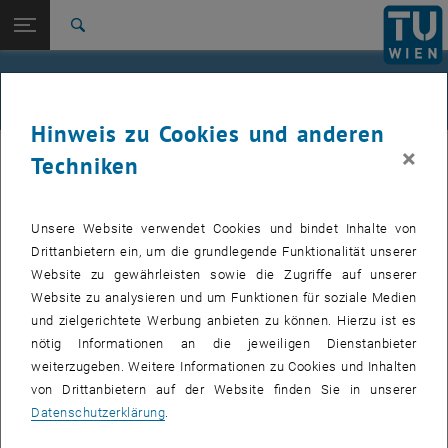
Studium
Seitennavigation öffnen
TU Login
Forschung
Suche
International
Quicklinks
Strukturänderungen
Quicklinks-Menü umschalten
Karriere
Hinweis zu Cookies und anderen
Zur 1. Menü Ebene
TU Wien
×
Techniken
Zurück zur letzten Ebene:
Organisationsentwicklung
Zurück: Subseiten von Organisationsentwicklung auflisten
Fakultätsbereich
Überblick Prozesse
Unsere Website verwendet Cookies und bindet Inhalte von
Forschungsbereich/-gruppe: Neueinrichtung, Umbenennung
Drittanbietern ein, um die grundlegende Funktionalität unserer
oder Auflösung
Website zu gewährleisten sowie die Zugriffe auf unserer
Website zu analysieren und um Funktionen für soziale Medien
Fachbereich/-gruppe: Neueinrichtung, Umbenennung oder
und zielgerichtete Werbung anbieten zu können. Hierzu ist es
nötig Informationen an die jeweiligen Dienstanbieter
Auflösung
weiterzugeben. Weitere Informationen zu Cookies und Inhalten
von Drittanbietern auf der Website finden Sie in unserer
Zentraler Bereich
Datenschutzerklärung
.