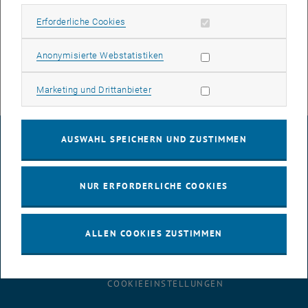
Fachbereich/-gruppe: Neueinrichtung, Umbenennung oder
Erforderliche Cookies zulassen
Erforderliche Cookies
Auflösung
Statistik Cookies zulassen
Anonymisierte Webstatistiken
Abteilung: Neueinrichtung, Umbenennung oder Auflösung
Marketing Cookies zulassen
Marketing und Drittanbieter
AUSWAHL SPEICHERN UND ZUSTIMMEN
IMPRESSUM
NUR ERFORDERLICHE COOKIES
BARRIEREFREIHEITSERKLÄRUNG
ALLEN COOKIES ZUSTIMMEN
DATENSCHUTZERKLÄRUNG (PDF)
COOKIEEINSTELLUNGEN