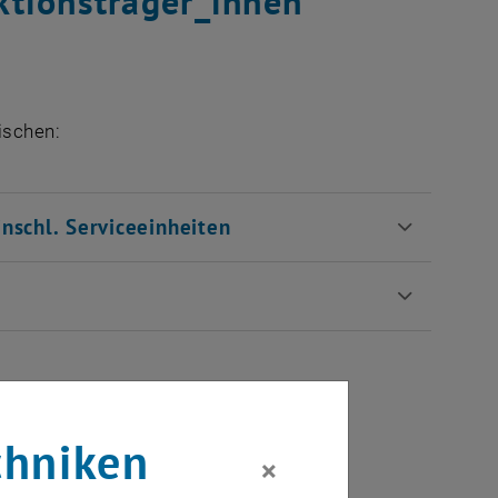
ktionsträger_innen
ischen:
nschl. Serviceeinheiten
chniken
×