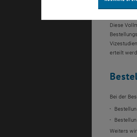
enthält (Dr
Nach der Be
Diese Voll
Bestellung
Vizestudie
erteilt wer
Beste
Bei der Be
Bestellun
Bestellun
Weiters wir