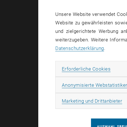
Abbestell
Unsere Website verwendet Cookie
Website zu gewährleisten sowie
Abberufun
und zielgerichtete Werbung an
weiterzugeben. Weitere Informat
Rücktritt
Datenschutzerklärung
.
Erforde
Erforderliche Cookies
Erläu
Funkt
Anonymisierte Webstatistike
Informatio
Ma
Marketing und Drittanbieter
Institutsle
entsprechen
wobei E-Ma
AUSWAHL SPEI