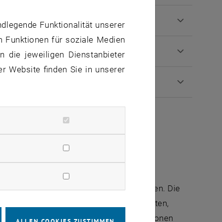
ndlegende Funktionalität unserer
m Funktionen für soziale Medien
 die jeweiligen Dienstanbieter
er Website finden Sie in unserer
llung von
rates bzw. der verantwortlichen
ktionsträger_innen schriftlich zu erbringen. Die
ionsträger_in sind schriftlich zu erstatten,
rn der Vorschlag mehrere geeignete Personen
ALLEN COOKIES ZUSTIMMEN