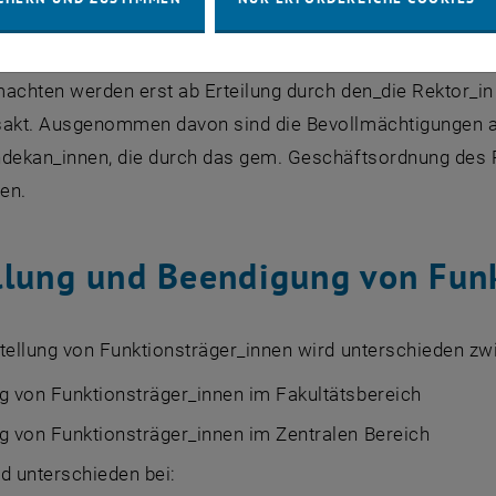
eiernennung), obliegt dem_der zur Bestellung berechtigten
stellung zur Funktion erfolgt die Erteilung der entsprec
machten werden erst ab Erteilung durch den_die Rektor_i
sakt. Ausgenommen davon sind die Bevollmächtigungen a
ndekan_innen, die durch das gem. Geschäftsordnung des R
den.
llung und Beendigung von Fun
stellung von Funktionsträger_innen wird unterschieden zw
g von Funktionsträger_innen im Fakultätsbereich
g von Funktionsträger_innen im Zentralen Bereich
d unterschieden bei: