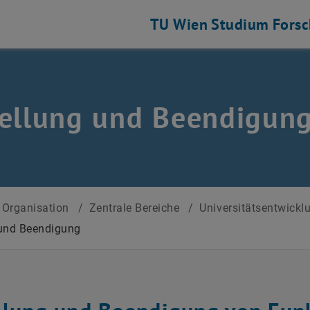
TU Wien
Studium
Fors
ellung und Beendigun
Organisation
/
Zentrale Bereiche
/
Universitätsentwick
 und Beendigung