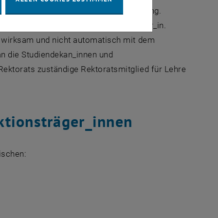
 Funktionsträger_in die Letztentscheidung.
henden Vollmachten durch den_die Rektor_in.
n wirksam und nicht automatisch mit dem
n die Studiendekan_innen und
ektorats zuständige Rektoratsmitglied für Lehre
ktionsträger_innen
ischen: