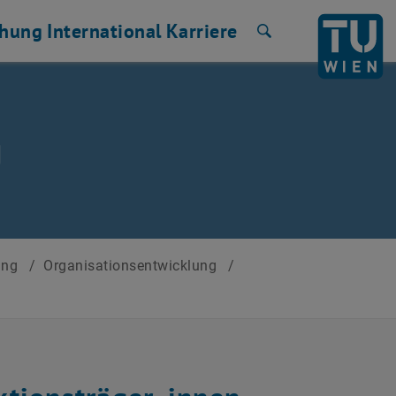
chung
International
Karriere
Suche
g
lung
/
Organisationsentwicklung
/