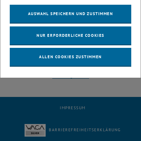
Sozial- und Genderkompetenz:
AUSWAHL SPEICHERN UND ZUSTIMMEN
Informationen des AKG zur
Sozialkompetenz
Fragenkatalog (pdf)
des AKG zu Gender- und Sozialkompetenz
NUR ERFORDERLICHE COOKIES
Frauenförderungsplan der TU Wien
auf der AKG Seite
Genderequality an der TU Wien
Diversity Management an der TU Wien
ALLEN COOKIES ZUSTIMMEN
Bibliometrische und Szientometrische Analysen:
Bibliothek der TU Wien: "
Forschung messen
"
IMPRESSUM
BARRIEREFREIHEITSERKLÄRUNG