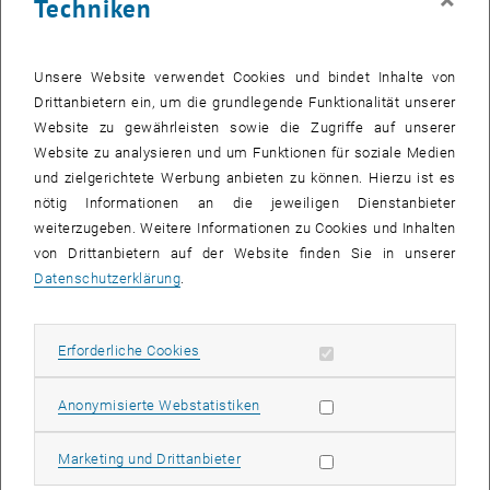
×
Techniken
Erläuterungen (pdf)
(engl.
Appointment Biases (pdf)
and its
Explanations (pdf)
)
ab 26.06.2025:
Satzungsteil Befangenheiten (pdf)
und dessen
Unsere Website verwendet Cookies und bindet Inhalte von
Erläuterungen (pdf)
Drittanbietern ein, um die grundlegende Funktionalität unserer
Website zu gewährleisten sowie die Zugriffe auf unserer
Laufbahnstellen: (
Richtlinien DSDM
)
Website zu analysieren und um Funktionen für soziale Medien
bis 28.09.2023:
Richtlinie Laufbahnstellen und
und zielgerichtete Werbung anbieten zu können. Hierzu ist es
Qualifizierungsvereinbarungen (pdf)
nötig Informationen an die jeweiligen Dienstanbieter
weiterzugeben. Weitere Informationen zu Cookies und Inhalten
von 29.09.2023 bis 26.06.2025:
Richtlinie Laufbahnstellen und
von Drittanbietern auf der Website finden Sie in unserer
Qualifizierungsvereinbarungen (pdf)
Datenschutzerklärung
.
von 27.06.2025 bis 16.10.2025:
Richtlinie Laufbahnstellen und
Qualifizierungsvereinbarungen (pdf)
von 17.10.2025 bis 18.06.2026:
Richtlinie Laufbahnstellen und
Erforderliche Cookies zulassen
Erforderliche Cookies
Qualifizierungsvereinbarungen (pdf)
ab 19.06.2026:
Richtlinie Laufbahnstellen und
Statistik Cookies zulassen
Anonymisierte Webstatistiken
Qualifizierungsvereinbarungen (pdf)
Erläuterungen zur Richtlinie Laufbahnstellen und
Marketing Cookies zulassen
Marketing und Drittanbieter
Qualifizierungsvereinbarungen (pdf)