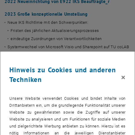
2022 Neueinrichtung von E922 IKS Beauftragte_r
2023 Große konzeptionelle Umstellung
Neue IKS Richtlinie mit den Schwerpunkten:
Fristen des jährlichen Aktualisierungsprozesses
eindeutige Zuordnungen von Verantwortlichkeiten
Systemwechsel von Microsoft Visio und Sharepoint auf TU coLAB
Implementierung eines automatischen Emailversands
Einrichtung systemseitig dokumentierter Freigaben durch
Hinweis zu Cookies und anderen
Prozessgruppenverantwortliche_n, Prozessverantwortliche_n und
×
IKS_Beauftragten
Techniken
2024 Erstmaliger automatischer Emailversand und TU
coLAB
Unsere Website verwendet Cookies und bindet Inhalte von
Aktualisierung der Prozesse in Graphity
Drittanbietern ein, um die grundlegende Funktionalität unserer
Website zu gewährleisten sowie die Zugriffe auf unserer
automatischer Emailversand via Comala Workflow
Website zu analysieren und um Funktionen für soziale Medien
systemseitige Freigaben durch Prozessgruppenverantwortliche_n,
und zielgerichtete Werbung anbieten zu können. Hierzu ist es
Prozessverantwortliche_n und IKS_Beauftragten
nötig Informationen an die jeweiligen Dienstanbieter