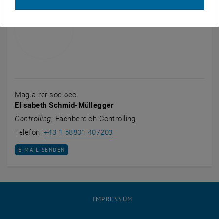
Mag.a rer.soc.oec.
Elisabeth Schmid-Müllegger
Controlling
, Fachbereich Controlling
Elisabeth Schmid-Müllegger an
Telefon:
+43 1 58801 407203
E-MAIL AN ELISABETH SCHMID-MÜLLEGGER SENDEN
E-MAIL SENDEN
IMPRESSUM