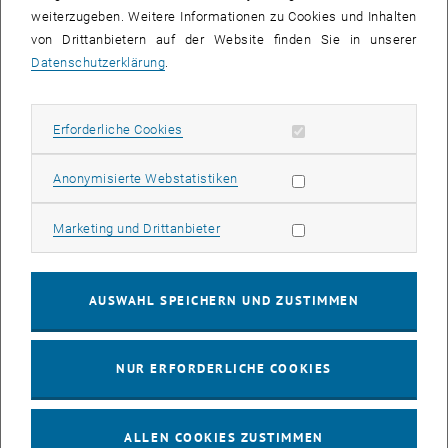
weiterzugeben. Weitere Informationen zu Cookies und Inhalten
von Drittanbietern auf der Website finden Sie in unserer
Datenschutzerklärung
.
Erforderliche Cookies zulassen
Erforderliche Cookies
Subseiten von Jährliche
Statistik Cookies zulassen
Anonymisierte Webstatistiken
Marketing Cookies zulassen
Marketing und Drittanbieter
Mag.
Jörg P. Ponier
Leiter
, IKS Beauftragte_r
AUSWAHL SPEICHERN UND ZUSTIMMEN
Jörg P. Ponier anrufen
Telefon:
+43 1 58801 407200
E-MAIL AN JÖRG P. PONIER SENDEN
E-MAIL SENDEN
NUR ERFORDERLICHE COOKIES
ALLEN COOKIES ZUSTIMMEN