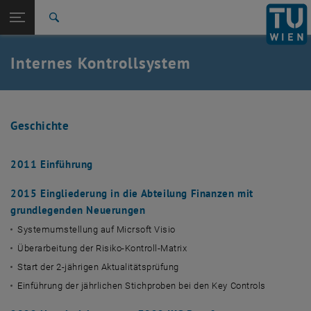
Studium
Seitennavigation öffnen
EN
TU Login
Forschung
Suche
Allgemeine Informationen
Anwendung in der Praxis
Jährlicher Aktualisierungsprozess
Schulungen (Modul 1-3)
IKS in TU coLAB
International
Quicklinks
Internes Kontrollsystem
Quicklinks-Menü umschalten
Karriere
Zur 1. Menü Ebene
TU Wien
Zurück zur letzten Ebene:
Zentrale Bereiche
Zurück: Subseiten von Zentrale Bereiche auflisten
Geschichte
Internes Kontrollsystem
Allgemeine Informationen
2011 Einführung
Anwendung in der Praxis
Jährlicher Aktualisierungsprozess
2015 Eingliederung in die Abteilung Finanzen mit
Schulungen (Modul 1-3)
grundlegenden Neuerungen
IKS in TU coLAB
Systemumstellung auf Micrsoft Visio
Überarbeitung der Risiko-Kontroll-Matrix
Start der 2-jährigen Aktualitätsprüfung
Einführung der jährlichen Stichproben bei den Key Controls