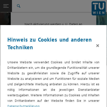
Studium
Seitennavigation öffnen
EN
TU Login
Forschung
Suche
International
Quicklinks
Quicklinks-Menü umschalten
Karriere
Nach Aktivierung werden u. U. Daten an
, öffnet in eine
Dritte übermittelt.
Datenschutzerklärung.
Zur 1. Menü Ebene
TU Wien
Hinweis zu Cookies und anderen
Zurück zur letzten Ebene:
ICT, Physics, Electronics &
×
Zurück: Subseiten von ICT, Physics, Electronics & Semiconductors aufl
Techniken
Semiconductors
YOUTUBE VIDEO "REVOLUT
ABSPIELEN
M014/2020
Unsere Website verwendet Cookies und bindet Inhalte von
Drittanbietern ein, um die grundlegende Funktionalität unserer
Revolutionizing 3D-Microscopy with
Website zu gewährleisten sowie die Zugriffe auf unserer
Website zu analysieren und um Funktionen für soziale Medien
Ultra-Precise Laser Beam Shaping
und zielgerichtete Werbung anbieten zu können. Hierzu ist es
nötig Informationen an die jeweiligen Dienstanbieter
Our innovative laser beam shaping unit transforms a laser beam
weiterzugeben. Weitere Informationen zu Cookies und Inhalten
into an extremely thin and homogeneous sheet of light with
von Drittanbietern auf der Website finden Sie in unserer
outstanding precision. This breakthrough technology, which we term
Datenschutzerklärung
.