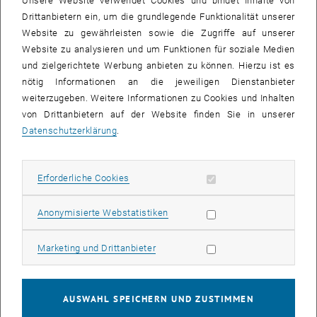
Unsere Website verwendet Cookies und bindet Inhalte von
Drittanbietern ein, um die grundlegende Funktionalität unserer
Veranstaltung Details
Website zu gewährleisten sowie die Zugriffe auf unserer
Veranstaltungsort
Website zu analysieren und um Funktionen für soziale Medien
TU Wien
und zielgerichtete Werbung anbieten zu können. Hierzu ist es
1040 Vienna
nötig Informationen an die jeweiligen Dienstanbieter
Wiedner Hauptstr. 8-10, Seminarroom: DB03 (Freihaus
weiterzugeben. Weitere Informationen zu Cookies und Inhalten
buidling, yellow area, 3rd floor)
von Drittanbietern auf der Website finden Sie in unserer
Datenschutzerklärung
.
Veranstalter
ECON
Erforderliche Cookies zulassen
Erforderliche Cookies
Julia Hutter
julia.hutter@tuwien.ac.at
Statistik Cookies zulassen
Anonymisierte Webstatistiken
Öffentlich
Marketing Cookies zulassen
Marketing und Drittanbieter
Ja
Kostenpflichtig
AUSWAHL SPEICHERN UND ZUSTIMMEN
Nein