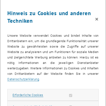
Erfolg für den weiteren Berufsweg.
Hinweis zu Cookies und anderen
Folgende Preisträger_innen freuen sich über einen
×
Dissertationspreis der Stadt Wien:
Techniken
Dipl.-Ing. Dr.techn. Sabine Dworak BSc
Sabine Dworak erhielt für ihre Dissertation "
Material flow analyses
Unsere Website verwendet Cookies und bindet Inhalte von
of steel and mercury - differences and implications of data
Drittanbietern ein, um die grundlegende Funktionalität unserer
availability
" den Dissertationspreis. In der Arbeit behandelt
Website zu gewährleisten sowie die Zugriffe auf unserer
Dworak Stoffflussanalysen, die eine bekannte und weit verbreitete
Website zu analysieren und um Funktionen für soziale Medien
Methode sind, um Flüsse, Quellen und Senken von Ressourcen oder
und zielgerichtete Werbung anbieten zu können. Hierzu ist es
Schadstoffen in einem bestimmten System zu untersuchen und zu
nötig Informationen an die jeweiligen Dienstanbieter
verstehen. In ihrer Arbeit wurden die Flüsse von zwei Materialien mit
weiterzugeben. Weitere Informationen zu Cookies und Inhalten
Hilfe der Stoffflussanalyse eingehend untersucht: Stahl und
von Drittanbietern auf der Website finden Sie in unserer
Quecksilber.
Datenschutzerklärung
.
Dipl.-Ing. Dr.techn. Jakob Gruber BSc Bakk.techn.
Jakob Gruber wurde für seine Dissertation "
The Vienna VLBI raw
Erforderliche Cookies zulassen
Erforderliche Cookies
Subseiten von Veranstal
data simulator and correlator in the VGOS era
" mit dem
Dissertationspreis ausgezeichnet. Gruber beleuchtet in seiner