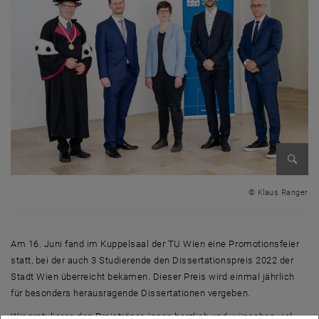
Bild v
© Klaus Ranger
Am 16. Juni fand im Kuppelsaal der TU Wien eine Promotionsfeier
statt, bei der auch 3 Studierende den Dissertationspreis 2022 der
Stadt Wien überreicht bekamen. Dieser Preis wird einmal jährlich
für besonders herausragende Dissertationen vergeben.
Wir gratulieren den Preisträger_innen herzlich und wünschen viel