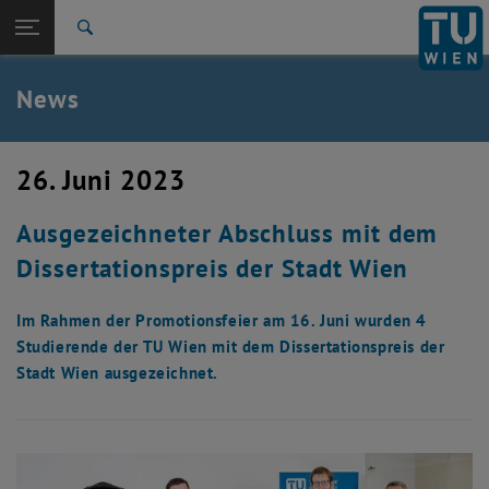
Studium
Seitennavigation öffnen
TU Login
Forschung
Suche
Presseaussendungen
Ausgezeichnetes
Veranstaltungskalender
International
Quicklinks
News
Quicklinks-Menü umschalten
Karriere
Zur 1. Menü Ebene
TU Wien
26. Juni 2023
Zurück zur letzten Ebene:
TU Wien
Zurück: Subseiten von TU Wien auflisten
Ausgezeichneter Abschluss mit dem
Aktuelles
Presseaussendungen
Dissertationspreis der Stadt Wien
Ausgezeichnetes
Veranstaltungskalender
Im Rahmen der Promotionsfeier am 16. Juni wurden 4
Mitteilungsblätter
, öffnet eine externe URL in einem neuen Fenster
Mitteilungsblätter
Studierende der TU Wien mit dem Dissertationspreis der
Stadt Wien ausgezeichnet.