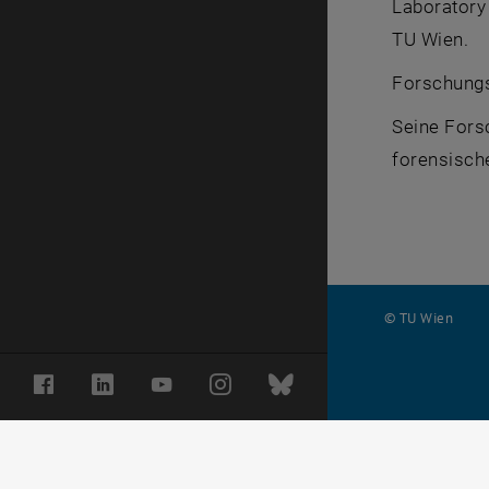
Laboratory 
TU Wien.
Forschungs
Seine Fors
forensisch
© TU Wien
#
Facebook
LinkedIn
YouTube
Instagram
Bluesky
126039