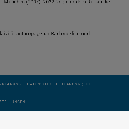
MU München (2007). 2022 folgte er dem Ruf an die
tivität anthropogener Radionuklide und
ERKLÄRUNG
DATENSCHUTZERKLÄRUNG (PDF)
STELLUNGEN