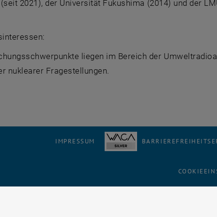
(seit 2021), der Universität Fukushima (2014) und der L
interessen:
chungsschwerpunkte liegen im Bereich der Umweltradioak
er nuklearer Fragestellungen.
IMPRESSUM
BARRIEREFREIHEITS
COOKIEEIN