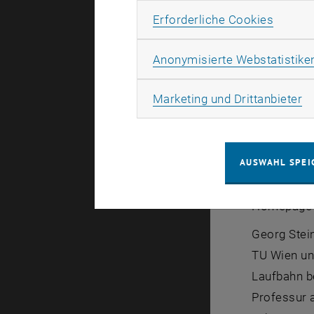
Erforde
Erforderliche Cookies
Anonymisierte Webstatistike
Ma
Marketing und Drittanbieter
Univ.-Prof
Institut f
AUSWAHL SPEI
Habilitier
Homepage (
Georg Stei
TU Wien un
Laufbahn be
Professur 