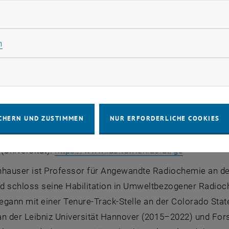
rliche Cookies zulassen
Statistik Cookies zulassen
n
rketing Cookies zulassen
. Dr. Georg Steinhauser
ür Angewandte Synthesechemie, Forschungsbereich Anor
CHERN UND ZUSTIMMEN
NUR ERFORDERLICHE COOKIES
t für: Umweltbezogene Radiochemie
, öffnet ei
Universität):
https://www.ias.tuwien.ac.at/gs
nhauser ist Professor für Angewandte Radiochemie an de
d schloss seine Habilitation in Umweltbezogener Radioc
gann mit einer Tenure-Track-Stelle an der Colorado State
an der Leibniz Universität Hannover (2015–2022) und Fo