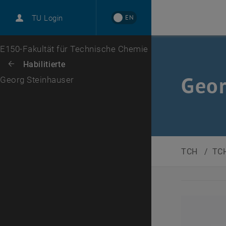
EN
TU Login
Zur 1. Menü Ebene
E150-Fakultät für Technische Chemie
Zurück zur letzten Ebene:
Habilitierte
Zurück: Subseiten von Habilitierte auflisten
Geor
Georg Steinhauser
TCH
/
TCH