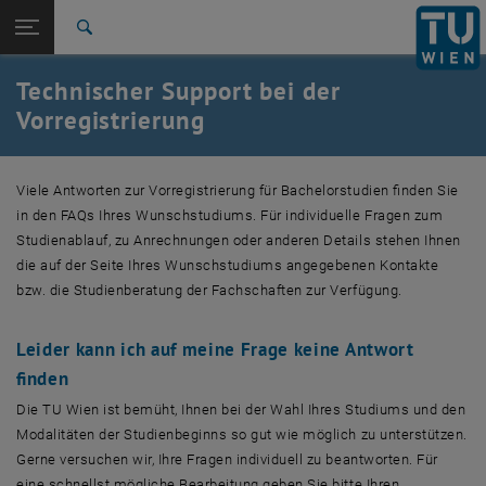
Studium
Seitennavigation öffnen
EN
TU Login
Forschung
Suche
International
Technischer Support bei der
Quicklinks
Quicklinks-Menü umschalten
Karriere
Vorregistrierung
Zur 1. Menü Ebene
Studium
Zurück zur letzten Ebene:
Viele Antworten zur Vorregistrierung für Bachelorstudien finden Sie
Studienangebot
Zurück: Subseiten von Studienangebot auflisten
in den FAQs Ihres Wunschstudiums. Für individuelle Fragen zum
Vorregistrierungs-Support
Studienablauf, zu Anrechnungen oder anderen Details stehen Ihnen
die auf der Seite Ihres Wunschstudiums angegebenen Kontakte
bzw. die Studienberatung der Fachschaften zur Verfügung.
Leider kann ich auf meine Frage keine Antwort
finden
Die TU Wien ist bemüht, Ihnen bei der Wahl Ihres Studiums und den
Modalitäten der Studienbeginns so gut wie möglich zu unterstützen.
Gerne versuchen wir, Ihre Fragen individuell zu beantworten. Für
eine schnellst mögliche Bearbeitung geben Sie bitte Ihren