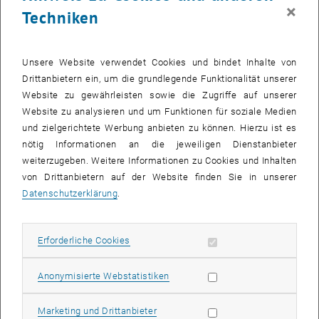
×
Techniken
E-Mail
*
Unsere Website verwendet Cookies und bindet Inhalte von
Drittanbietern ein, um die grundlegende Funktionalität unserer
Website zu gewährleisten sowie die Zugriffe auf unserer
Matrikelnummer / Bewerber ID
Website zu analysieren und um Funktionen für soziale Medien
und zielgerichtete Werbung anbieten zu können. Hierzu ist es
nötig Informationen an die jeweiligen Dienstanbieter
weiterzugeben. Weitere Informationen zu Cookies und Inhalten
von Drittanbietern auf der Website finden Sie in unserer
Studienart
*
Datenschutzerklärung
.
Erforderliche Cookies zulassen
Erforderliche Cookies
Studienrichtung
*
Statistik Cookies zulassen
Anonymisierte Webstatistiken
Marketing Cookies zulassen
Marketing und Drittanbieter