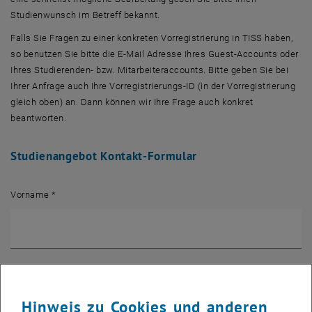
Studienwunsch im Betreff bekannt.
Falls Sie Fragen zu einer konkreten Vorregistrierung in TISS haben,
so benutzen Sie bitte die E-Mail Adresse Ihres Guest-Accounts oder
Ihres Studierenden- bzw. Mitarbeiteraccounts. Bitte geben Sie bei
Ihrer Anfrage auch Ihre Vorregistrierungs-ID (in der Vorregistrierung
gleich oben) an. Dann können wir Ihre Frage auch konkret
beantworten.
Studienangebot Kontakt-Formular
Vorname
*
Nachname
*
Hinweis zu Cookies und anderen