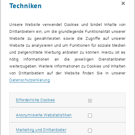
×
Techniken
28 Juli 2025
29 Juli 2025
30 Juli 2025
31 Juli 2025
1 August 2025
2 August 2025
3 August 2025
Zurück zu vergangene Veranstaltungen
Unsere Website verwendet Cookies und bindet Inhalte von
Drittanbietern ein, um die grundlegende Funktionalität unserer
Website zu gewährleisten sowie die Zugriffe auf unserer
Informationen
Website zu analysieren und um Funktionen für soziale Medien
Hier finden Sie eine Übersicht der bereits stattgefundenen
und zielgerichtete Werbung anbieten zu können. Hierzu ist es
Veranstaltungen des Fachbereichs "Hochschuldidaktik -
nötig Informationen an die jeweiligen Dienstanbieter
focus:lehre".
weiterzugeben. Weitere Informationen zu Cookies und Inhalten
VERANSTALTUNGEN AM 26. JULI 2025
von Drittanbietern auf der Website finden Sie in unserer
Datenschutzerklärung
.
Es gibt keine Veranstaltungen in der aktuellen Ansicht.
Erforderliche Cookies zulassen
Erforderliche Cookies
Datum auswählen
Juli
2025
Voriger Monat
Nächs
Statistik Cookies zulassen
Anonymisierte Webstatistiken
MO
DI
MI
DO
FR
SA
SO
Marketing Cookies zulassen
Marketing und Drittanbieter