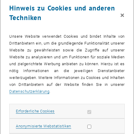
24 Juli 2023
25 Juli 2023
26 Juli 2023
27 Juli 2023
28 Juli 2023
29 Juli 2023
30 Juli 2023
Hinweis zu Cookies und anderen
31
1
2
3
4
5
6
×
Techniken
31 Juli 2023
1 August 2023
2 August 2023
3 August 2023
4 August 2023
5 August 2023
6 August 2023
Zurück zu vergangene Veranstaltungen
Unsere Website verwendet Cookies und bindet Inhalte von
Drittanbietern ein, um die grundlegende Funktionalität unserer
Website zu gewährleisten sowie die Zugriffe auf unserer
Informationen
Website zu analysieren und um Funktionen für soziale Medien
Hier finden Sie eine Übersicht der bereits stattgefundenen
und zielgerichtete Werbung anbieten zu können. Hierzu ist es
Veranstaltungen des Fachbereichs "Hochschuldidaktik -
nötig Informationen an die jeweiligen Dienstanbieter
focus:lehre".
weiterzugeben. Weitere Informationen zu Cookies und Inhalten
VERANSTALTUNGEN AM 24. JULI 2023
von Drittanbietern auf der Website finden Sie in unserer
Datenschutzerklärung
.
Es gibt keine Veranstaltungen in der aktuellen Ansicht.
Erforderliche Cookies zulassen
Erforderliche Cookies
Datum auswählen
Juli
2023
Nächs
Statistik Cookies zulassen
Anonymisierte Webstatistiken