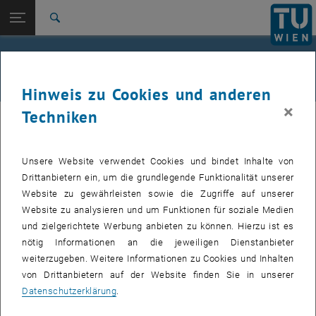
Studium
Seitennavigation öffnen
EN
TU Login
Forschung
Suche
International
Events - Zentrum für strategische
Quicklinks
Quicklinks-Menü umschalten
Karriere
Lehrentwicklung
Hinweis zu Cookies und anderen
Zur 1. Menü Ebene
Studium
×
Techniken
Zurück zur letzten Ebene:
Hier finden Sie eine Übersicht der Veranstaltungen aller
Zentrum für strategische
Zurück: Subseiten von Zentrum für strategische Lehrentwicklung aufli
Fachbereiche des Zentrums für strategische Lehrentwicklung. Bitte
Lehrentwicklung
beachten Sie, dass es sich hierbei um interne Angebote (für
Unsere Website verwendet Cookies und bindet Inhalte von
Eventkalender
wissenschaftliches Personal und Lehrende) handelt.
Drittanbietern ein, um die grundlegende Funktionalität unserer
Website zu gewährleisten sowie die Zugriffe auf unserer
Der Kalender ist nach dem Login sichtbar.
Website zu analysieren und um Funktionen für soziale Medien
Hinweis:
Der Kalender wird laufend aktualisiert. Es handelt sich
und zielgerichtete Werbung anbieten zu können. Hierzu ist es
derzeit nicht um das gesamte Jahresprogramm.
nötig Informationen an die jeweiligen Dienstanbieter
weiterzugeben. Weitere Informationen zu Cookies und Inhalten
von Drittanbietern auf der Website finden Sie in unserer
Zur Anmeldung für die
TUWEL-turnitin Einschulung
kommen Sie
Datenschutzerklärung
.
unter diesem Link:
https://url.tuwien.at/gcbnh
.