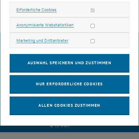
Unter
https://url.tuwien.at/mbnof
können Sie sich zu
Things you
should consider when writing an Academic Work
anmelden.
Erforderliche Cookies zulassen
Erforderliche Cookies
Statistik Cookies zulassen
Anonymisierte Webstatistiken
Marketing Cookies zulassen
Marketing und Drittanbieter
IMPRESSUM
AUSWAHL SPEICHERN UND ZUSTIMMEN
BARRIEREFREIHEITSERKLÄRUNG
NUR ERFORDERLICHE COOKIES
DATENSCHUTZERKLÄRUNG (PDF)
ALLEN COOKIES ZUSTIMMEN
COOKIEEINSTELLUNGEN
© TU Wien
# 107291