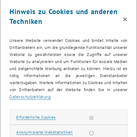
dem Titel "
Empfehlung zur guten Praxis im Umgang mit generativer
Hinweis zu Cookies und anderen
KI an der Technischen Universität Wien
."
×
Techniken
Damit bildet sie die Grundlage für den aktuellen Umgang mit
generativer KI an der TU Wien und bietet überdies einen kompakten
Überblick über die damit verbundenen Chancen und Risiken. Sie
Unsere Website verwendet Cookies und bindet Inhalte von
enthält auch ein hochschuldidaktisches Konzept mit
Drittanbietern ein, um die grundlegende Funktionalität unserer
Anwendungsszenarien für die Nutzung generativer KI in der Lehre.
Website zu gewährleisten sowie die Zugriffe auf unserer
Im Herbst werden weitere
Informationsveranstaltungen,
Website zu analysieren und um Funktionen für soziale Medien
Schulungen, Workshops
und mehr zum Thema generative KI für
und zielgerichtete Werbung anbieten zu können. Hierzu ist es
Lehrende angeboten. Diese Maßnahmen sollen dazu beitragen, das
nötig Informationen an die jeweiligen Dienstanbieter
Bewusstsein für diese Technologie zu schärfen und die Mitglieder
weiterzugeben. Weitere Informationen zu Cookies und Inhalten
der Universität auf dem Weg dieser Veränderungen zu begleiten.
von Drittanbietern auf der Website finden Sie in unserer
Datenschutzerklärung
.
Die Auswirkungen von generativer KI werden auch im Rahmen des
Projekts FRAME behandelt, das es sich als Ziel setzt zu erforschen,
wie wissenschaftliches Verhalten vermittelt und gefördert werden
Erforderliche Cookies zulassen
Erforderliche Cookies
kann, welche Umstände und Faktoren diese Entwicklung
maßgeblich beeinflussen. Informationen zu diesem Projekt finden
Statistik Cookies zulassen
Anonymisierte Webstatistiken
Sie in der kürzlich veröffentlichten Pressemeldung unter folgendem