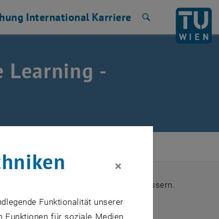
chung
International
Karriere
Suche
 Learning -
chniken
×
m das Studieren an der TU Wien zu verbessern.
ndlegende Funktionalität unserer
m Funktionen für soziale Medien