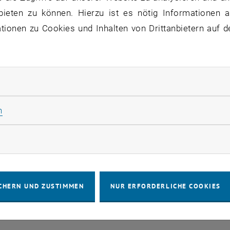
nregungen oder Beschwerden hast, melde Dich bitte bei 
bieten zu können. Hierzu ist es nötig Informationen an
ionen zu Cookies und Inhalten von Drittanbietern auf d
IMPRESSUM
BARRIEREFREIHEITS
rliche Cookies zulassen
COOKIEEIN
Statistik Cookies zulassen
n
rketing Cookies zulassen
CHERN UND ZUSTIMMEN
NUR ERFORDERLICHE COOKIES