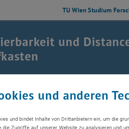
TU Wien
Studium
Fors
ierbarkeit und Distance
fkasten
Lehren an der TUW
/
Briefkasten
ookies und anderen Te
n uns bei allen, die diesen Briefkasten genutzt haben, u
sten ist nun geschlossen.
s und bindet Inhalte von Drittanbietern ein, um die gru
 die Zugriffe auf unserer Website zu analysieren und u