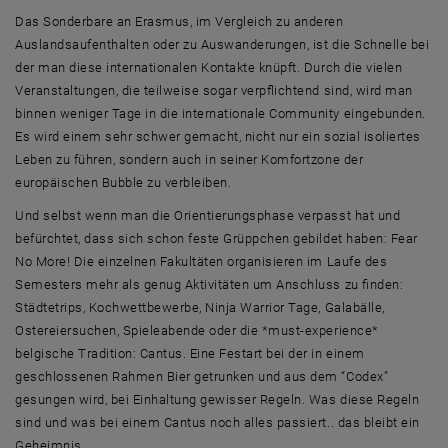
Das Sonderbare an Erasmus, im Vergleich zu anderen
Auslandsaufenthalten oder zu Auswanderungen, ist die Schnelle bei
der man diese internationalen Kontakte knüpft. Durch die vielen
Veranstaltungen, die teilweise sogar verpflichtend sind, wird man
binnen weniger Tage in die internationale Community eingebunden.
Es wird einem sehr schwer gemacht, nicht nur ein sozial isoliertes
Leben zu führen, sondern auch in seiner Komfortzone der
europäischen Bubble zu verbleiben.
Und selbst wenn man die Orientierungsphase verpasst hat und
befürchtet, dass sich schon feste Grüppchen gebildet haben: Fear
No More! Die einzelnen Fakultäten organisieren im Laufe des
Semesters mehr als genug Aktivitäten um Anschluss zu finden:
Städtetrips, Kochwettbewerbe, Ninja Warrior Tage, Galabälle,
Ostereiersuchen, Spieleabende oder die *must-experience*
belgische Tradition: Cantus. Eine Festart bei der in einem
geschlossenen Rahmen Bier getrunken und aus dem “Codex”
gesungen wird, bei Einhaltung gewisser Regeln. Was diese Regeln
sind und was bei einem Cantus noch alles passiert.. das bleibt ein
Geheimnis.