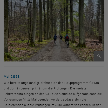
Bild v
Mai 2023
Wie bereits angekündigt, drehte sich das Hauptprogramm für Mai
und Juni in Leuven primär um die Prüfungen. Die meisten
Lehrveranstaltungen an der KU Leuven sind so aufgebaut, dass die
Vorlesungen Mitte Mai beendet werden, sodass sich die
Studierenden auf die Prüfungen im Juni vorbereiten können. In der