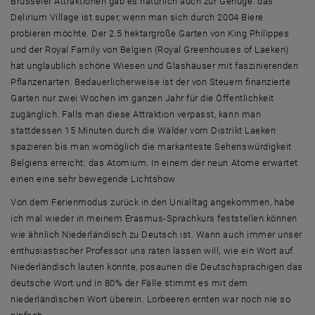
Brüsseler Attraktionen gab es natürlich auch zur Genüge: das
Delirium Village ist super, wenn man sich durch 2004 Biere
probieren möchte. Der 2.5 hektargroße Garten von King Philippes
und der Royal Family von Belgien (Royal Greenhouses of Laeken)
hat unglaublich schöne Wiesen und Glashäuser mit faszinierenden
Pflanzenarten. Bedauerlicherweise ist der von Steuern finanzierte
Garten nur zwei Wochen im ganzen Jahr für die Öffentlichkeit
zugänglich. Falls man diese Attraktion verpasst, kann man
stattdessen 15 Minuten durch die Wälder vom Distrikt Laeken
spazieren bis man womöglich die markanteste Sehenswürdigkeit
Belgiens erreicht: das Atomium. In einem der neun Atome erwartet
einen eine sehr bewegende Lichtshow.
Von dem Ferienmodus zurück in den Unialltag angekommen, habe
ich mal wieder in meinem Erasmus-Sprachkurs feststellen können
wie ähnlich Niederländisch zu Deutsch ist. Wann auch immer unser
enthusiastischer Professor uns raten lassen will, wie ein Wort auf
Niederländisch lauten könnte, posaunen die Deutschsprachigen das
deutsche Wort und in 80% der Fälle stimmt es mit dem
niederländischen Wort überein. Lorbeeren ernten war noch nie so