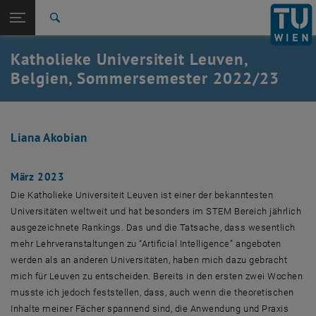
Studium
Seitennavigation öffnen
EN
TU Login
Forschung
Suche
International
Katholieke Universiteit Leuven,
Quicklinks
Quicklinks-Menü umschalten
Karriere
Belgien, Sommersemester 2022/23
Zur 1. Menü Ebene
Studium
Zurück zur letzten Ebene:
Blogs
Zurück: Subseiten von Blogs auflisten
Liana Akobian
Leuven 2022/23
März 2023
Die Katholieke Universiteit Leuven ist einer der bekanntesten
Universitäten weltweit und hat besonders im STEM Bereich jährlich
ausgezeichnete Rankings. Das und die Tatsache, dass wesentlich
mehr Lehrveranstaltungen zu “Artificial Intelligence” angeboten
werden als an anderen Universitäten, haben mich dazu gebracht
mich für Leuven zu entscheiden. Bereits in den ersten zwei Wochen
musste ich jedoch feststellen, dass, auch wenn die theoretischen
Inhalte meiner Fächer spannend sind, die Anwendung und Praxis