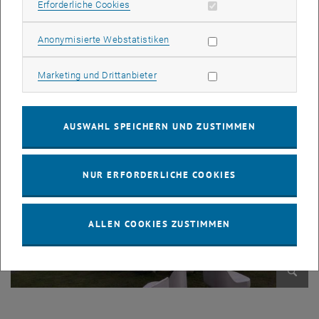
Erforderliche Cookies zulassen
Erforderliche Cookies
Statistik Cookies zulassen
Anonymisierte Webstatistiken
Bild v
Marketing Cookies zulassen
Marketing und Drittanbieter
AUSWAHL SPEICHERN UND ZUSTIMMEN
NUR ERFORDERLICHE COOKIES
ALLEN COOKIES ZUSTIMMEN
Bild v