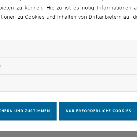
 R
NiMnO
(R=Seltenerdion) mit Steinsalzordnung der Ni
2
6
bieten zu können. Hierzu ist es nötig Informationen an
ter ist aufgrund der seltenen Eigenschaftskombination,
ionen zu Cookies und Inhalten von Drittanbietern auf d
g isolierend und ferromagnetisch zu sein, besonders intere
nahe der Raumtemperatur (280 K) und nimmt linear mit d
rliche Cookies zulassen
Statistik Cookies zulassen
n
IMPRESSUM
BARRIEREFREIHEITS
rketing Cookies zulassen
COOKIEEIN
CHERN UND ZUSTIMMEN
NUR ERFORDERLICHE COOKIES