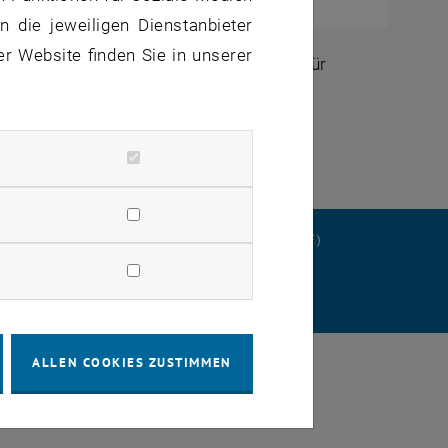
- und
 die jeweiligen Dienstanbieter
er Website finden Sie in unserer
ssant. Die Curie-Temperatur (Tc) liegt für
er Größe des Seltenerdmetalls ab.
ERKLÄRUNG
DATENSCHUTZERKLÄRUNG (PDF)
STELLUNGEN
ALLEN COOKIES ZUSTIMMEN