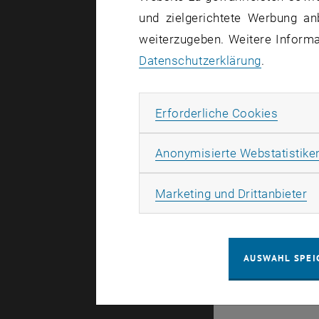
Die Familie
und zielgerichtete Werbung an
Mn-Untergit
weiterzugeben. Weitere Informat
gleichzeiti
Datenschutzerklärung
.
La
NiMnO
2
6
Erforde
Erforderliche Cookies
Anonymisierte Webstatistike
© TU Wien
#
Ma
Marketing und Drittanbieter
107366
AUSWAHL SPEI