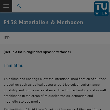
Studium
Seitennavigation öffnen
EN
TU Login
Forschung
Suche
International
Quicklinks
E138 Materialien & Methoden
Quicklinks-Menü umschalten
Karriere
Zur 1. Menü Ebene
E138-Institut für Festkörperphysik
IFP
Zurück zur letzten Ebene:
Materialien
Zurück: Subseiten von Materialien auflisten
Thin films
(Der Text ist in englischer Sprache verfasst!)
Thin films
Thin films and coatings allow the intentional modification of surface
properties such as optical appearance, tribological performance,
durability and corrosion resistance. Thin film technology is also well
established in the areas of microelectronics, sensorics and
magnetic storage media.
The Institute of Solid State Physics offers several Physical Vapor