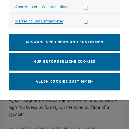
Contact:
C. Eisenmenger-Sittner
Statistik Cookies zulassen
Anonymisierte Webstatistiken
Marketing Cookies zulassen
Marketing und Drittanbieter
Coating Formation by Sputtering
AUSWAHL SPEICHERN UND ZUSTIMMEN
NUR ERFORDERLICHE COOKIES
© IFP
ALLEN COOKIES ZUSTIMMEN
The production of metallic coatings by sputtering from
a post magnetron allows the deposition of films with a
high thickness uniformity on the inner surface of a
cylinder.
Coating Formation by Sputtering
(
JPG
890 KB)