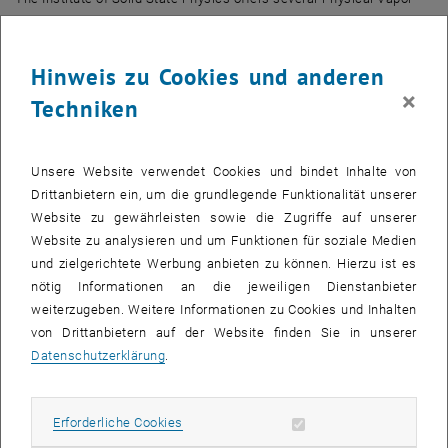
Deposition (PVD) methods for the production of metallic, semi-
conducting and insulating films. They include thermal evaporation
as well as reactive and non-reactive planar and post magnetron
Hinweis zu Cookies und anderen
sputtering. In addition to the broad available spectrum of materials
×
Techniken
which can be realized by operating the above processes either in
single or multi-source mode, the variation of process parameters
allows the realization of a wide range of material structures.
Unsere Website verwendet Cookies und bindet Inhalte von
To characterize the deposited films the following methods are
Drittanbietern ein, um die grundlegende Funktionalität unserer
available: Scanning Force Microscopy and Scanning Electron
Website zu gewährleisten sowie die Zugriffe auf unserer
Microscopy for the evaluation of the film morphology, chemical
Website zu analysieren und um Funktionen für soziale Medien
analytics by Electron Beam Microprobe and the determination of
und zielgerichtete Werbung anbieten zu können. Hierzu ist es
mechanical properties by micro-indentation and by adhesion
nötig Informationen an die jeweiligen Dienstanbieter
testing.
weiterzugeben. Weitere Informationen zu Cookies und Inhalten
von Drittanbietern auf der Website finden Sie in unserer
An intensive collaboration with other groups of the Vienna University
Datenschutzerklärung
.
of Technology broadens the scope of characterization methods by
including e.g. Secondary Ion Mass Spectroscopy (SIMS), Auger
Electron Spectroscopy (AES) and Transmission Electron Microscopy
Erforderliche Cookies zulassen
Erforderliche Cookies
(TEM).