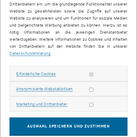
Drittanbietern ein, um die grundlegende Funktionalität unserer
als auch in der Industrie. Diese Vorlesung bietet Ihnen ein gutes
Website zu gewährleisten sowie die Zugriffe auf unserer
Fundament der wesentlichen Prozesse inklusive ihrer
Website zu analysieren und um Funktionen für soziale Medien
mathematischen Beschreibung sowie der Relevanz in der
und zielgerichtete Werbung anbieten zu können. Hierzu ist es
praktischen Anwendung.
nötig Informationen an die jeweiligen Dienstanbieter
Die Vorlesung beinhaltet auch eine Hands-On Veranstaltung zur
weiterzugeben. Weitere Informationen zu Cookies und Inhalten
Nutzung von weit verbreiteten Computercodes wie SRIM/TRIM und
von Drittanbietern auf der Website finden Sie in unserer
SDTrimSP.
Datenschutzerklärung
.
Erforderliche Cookies zulassen
Erforderliche Cookies
Statistik Cookies zulassen
Anonymisierte Webstatistiken
Marketing Cookies zulassen
Marketing und Drittanbieter
AUSWAHL SPEICHERN UND ZUSTIMMEN
Univ.Prof. Dr.rer.nat.