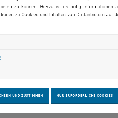
bieten zu können. Hierzu ist es nötig Informationen an
ionen zu Cookies und Inhalten von Drittanbietern auf d
IMPRESSUM
BARRIEREFREIHEITS
COOKIEEIN
rliche Cookies zulassen
Statistik Cookies zulassen
n
rketing Cookies zulassen
CHERN UND ZUSTIMMEN
NUR ERFORDERLICHE COOKIES