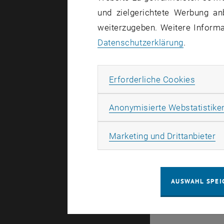
und zielgerichtete Werbung an
weiterzugeben. Weitere Informat
© TU Wien
#
Datenschutzerklärung
.
94748
Erforde
Erforderliche Cookies
Anonymisierte Webstatistike
Ma
Marketing und Drittanbieter
AUSWAHL SPEI