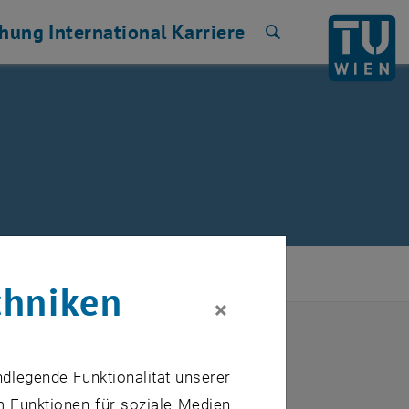
chung
International
Karriere
Suche
chniken
×
te angezeigt.
ndlegende Funktionalität unserer
m Funktionen für soziale Medien