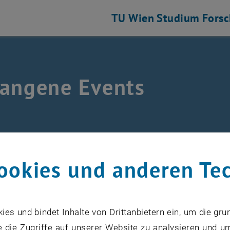
TU Wien
Studium
Fors
angene Events
nts
/
Archiv
ookies und anderen Te
 Events werden nur auf der englischen Version dieser Sei
s und bindet Inhalte von Drittanbietern ein, um die gru
 die Zugriffe auf unserer Website zu analysieren und u