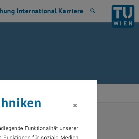
chung
International
Karriere
Suche
chniken
×
schen Universität Wien zu finden.
rman ones.
ndlegende Funktionalität unserer
m Funktionen für soziale Medien