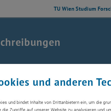
TU Wien
Studium
Fors
chreibungen
schreibungen
ookies und anderen Te
ie Stellenausschreibungen der Fakultät Physik der Techni
rsions of the announcements can be found below the ge
s und bindet Inhalte von Drittanbietern ein, um die gru
 die Zugriffe auf unserer Website zu analysieren und u