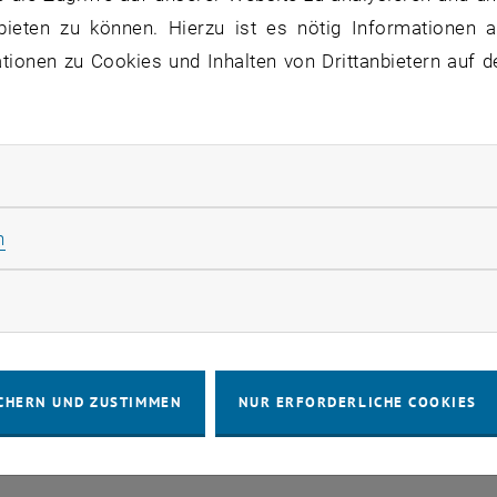
or Postdoctoral Researcher or PhD Student in Solid
bieten zu können. Hierzu ist es nötig Informationen an
 Spectroscopy of Quantum Materials
ionen zu Cookies und Inhalten von Drittanbietern auf d
tdoc_PhD_microwave_spectroscopy_2026
PDF
114 KB
rladen
rliche Cookies zulassen
Statistik Cookies zulassen
n
IMPRESSUM
BARRIEREFREIHEITS
rketing Cookies zulassen
COOKIEEIN
CHERN UND ZUSTIMMEN
NUR ERFORDERLICHE COOKIES