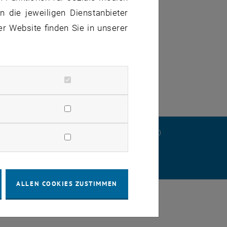
 State Physics –
 die jeweiligen Dienstanbieter
er Website finden Sie in unserer
ERKLÄRUNG
DATENSCHUTZERKLÄRUNG (PDF)
STELLUNGEN
ALLEN COOKIES ZUSTIMMEN