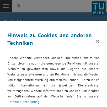
Studium
Seitennavigation öffnen
EN
TU Login
Forschung
Suche
International
Quicklinks
Projekte
Quicklinks-Menü umschalten
Karriere
Hinweis zu Cookies und anderen
Zur 1. Menü Ebene
Tieftemperaturphysik und Supraleitung
Tieftemperaturphysik und Supraleitung
×
Zurück zur letzten Ebene:
Techniken
Tieftemperaturphysik und
Zurück: Subseiten von Tieftemperaturphysik und Supraleitung aufliste
Supraleitung
FWF
Projekte
Unsere Website verwendet Cookies und bindet Inhalte von
Weiterentwickelte hochtemperatursupraleitende Bänder
Drittanbietern ein, um die grundlegende Funktionalität unserer
Website zu gewährleisten sowie die Zugriffe auf unserer
, öffnet eine externe URL in einem neuen Fenster
FWF Michael Eisterer
Website zu analysieren und um Funktionen für soziale Medien
und zielgerichtete Werbung anbieten zu können. Hierzu ist es
Horizon Europe
nötig Informationen an die jeweiligen Dienstanbieter
weiterzugeben. Weitere Informationen zu Cookies und Inhalten
Eurofusion:
Hochtemperatursupraleiter für Fusionsmagnete
von Drittanbietern auf der Website finden Sie in unserer
, öffnet eine externe URL in einem neue
http://www.oeaw.ac.at/fusion/
Datenschutzerklärung
.