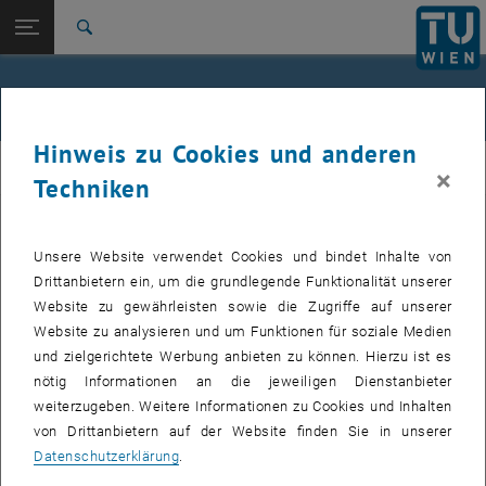
Studium
Seitennavigation öffnen
EN
TU Login
Forschung
Suche
International
Quicklinks
Durchführung geförderter Projekte
Quicklinks-Menü umschalten
Karriere
Hinweis zu Cookies und anderen
Zur 1. Menü Ebene
Strahlenphysik
Strahlenphysik
×
Techniken
Zurück zur letzten Ebene:
Strahlenphysik
Zurück: Subseiten von Strahlenphysik auflisten
Projekte
Ein Klick auf die Projekttitel führt zur entsprechenden Projektseite in
der TISS-Datenbank.
Unsere Website verwendet Cookies und bindet Inhalte von
Drittanbietern ein, um die grundlegende Funktionalität unserer
Umbau eines Gerätes zur Röntgenfluoreszenzanalyse
Website zu gewährleisten sowie die Zugriffe auf unserer
Project Coordinator Peter Wobrauschek
Website zu analysieren und um Funktionen für soziale Medien
und zielgerichtete Werbung anbieten zu können. Hierzu ist es
Röntgenphysik
nötig Informationen an die jeweiligen Dienstanbieter
XCCM Innovation in Mikro- und Nanomaterialien:
weiterzugeben. Weitere Informationen zu Cookies und Inhalten
Röntgenfarbkameramikroskop für chemische Bildgebung und 3D-
von Drittanbietern auf der Website finden Sie in unserer
Strukturanalyse in Kooperation mit XRC und BOKU (FFG-gefördert)
Datenschutzerklärung
.
Chemische Elemente in Boden, Trauben und Wein von