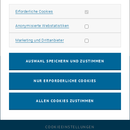
Weinregionen in Kroatien und Österreich in Kooperation mit
Institut Ruder Boskovic, Zagreb (ÖAD-gefördert)
Erforderliche Cookies zulassen
Erforderliche Cookies
ENFORCE-TXRF COST
European Network for Chemical Elemental
Analysis by Total Reflection X-Ray Fluorescence (EC-gefördert)
Statistik Cookies zulassen
Anonymisierte Webstatistiken
Innovatives Projekt Confocal Micro X-ray Spectrometer for 3 D
imaging in Kooperation mit XRC TU Wien (TU Wien gefördert)
Marketing Cookies zulassen
Marketing und Drittanbieter
AUSWAHL SPEICHERN UND ZUSTIMMEN
IMPRESSUM
NUR ERFORDERLICHE COOKIES
BARRIEREFREIHEITSERKLÄRUNG
ALLEN COOKIES ZUSTIMMEN
DATENSCHUTZERKLÄRUNG (PDF)
COOKIEEINSTELLUNGEN