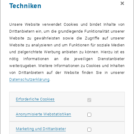
×
des Tiefenprofils für GIXRF, keine Informationen zur elementaren
Techniken
Zusammensetzung für XRR) und in beiden Fällen bleibt ein Teil der
erzeugten Strahlung und somit der Informationen ungenutzt. Durch
deren Kombination können die zusätzlichen Informationen genutzt
Unsere Website verwendet Cookies und bindet Inhalte von
werden, um die Unsicherheiten der einzelnen Methoden zu
Drittanbietern ein, um die grundlegende Funktionalität unserer
eliminieren.
Website zu gewährleisten sowie die Zugriffe auf unserer
Website zu analysieren und um Funktionen für soziale Medien
Die Anforderungen an den Primärstrahl sind für beide Aufbauten
und zielgerichtete Werbung anbieten zu können. Hierzu ist es
ähnlich: geringe Winkel- und Energiedivergenz. Typischerweise
nötig Informationen an die jeweiligen Dienstanbieter
werden Multischichten oder Kristalle in Kombination mit mehreren
weiterzugeben. Weitere Informationen zu Cookies und Inhalten
Schlitzen verwendet, um einen monochromatischen und nahezu
von Drittanbietern auf der Website finden Sie in unserer
parallelen Strahl zu erzeugen.
Datenschutzerklärung
.
Erforderliche Cookies zulassen
Erforderliche Cookies
Statistik Cookies zulassen
Anonymisierte Webstatistiken
Marketing Cookies zulassen
Marketing und Drittanbieter