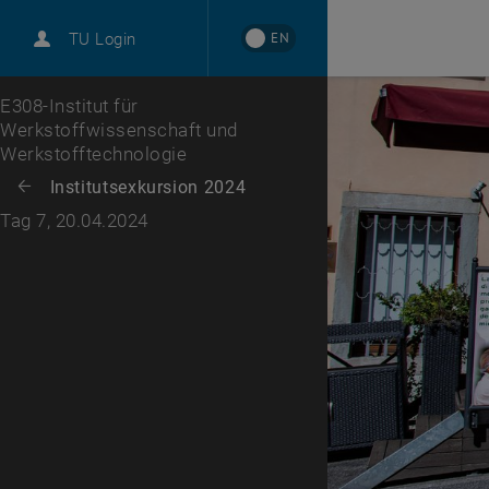
International
EN
TU Login
Karriere
Zur 1. Menü Ebene
E308-Institut für
Werkstoffwissenschaft und
Werkstofftechnologie
Zurück zur letzten Ebene:
Institutsexkursion 2024
Zurück: Subseiten von Institutsexkursion 2024 auflisten
Tag 7, 20.04.2024