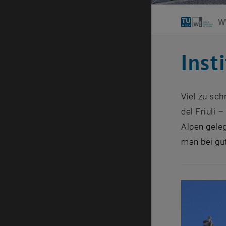
W
Inst
Viel zu sch
del Friuli 
Alpen gele
man bei gut