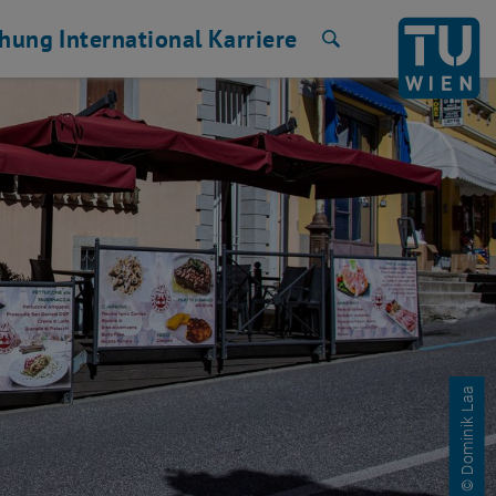
chung
International
Karriere
Suche
© Dominik Laa