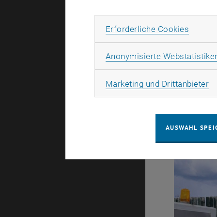
während de
Prosciutto 
Erforde
Erforderliche Cookies
Betrieben a
Blut rausg
Anonymisierte Webstatistike
reifen die
Ma
Marketing und Drittanbieter
AUSWAHL SPEI