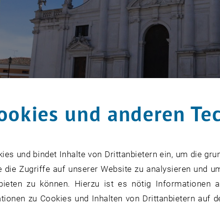
ookies und anderen Te
s und bindet Inhalte von Drittanbietern ein, um die gru
 die Zugriffe auf unserer Website zu analysieren und u
aniele del Friuli
bieten zu können. Hierzu ist es nötig Informationen an
 Daniele del Friuli
ionen zu Cookies und Inhalten von Drittanbietern auf d
kannt ist San Daniele für den luftgetrockneten Prosciutto