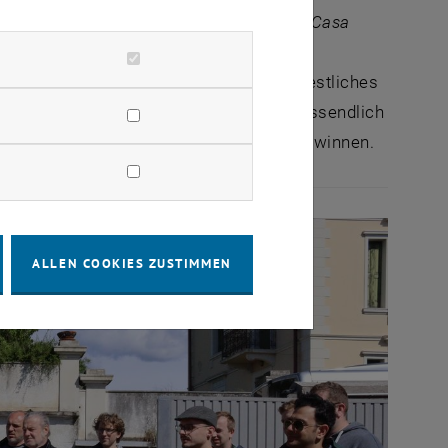
esuchten die Prosciutto-Manufaktur
La Casa
d 3000 Schweinekeulen aus ausgesuchten
n kommen als erstes in die Presse, wo restliches
sie einige Wochen in Kühlräumen. Schlussendlich
unverkennbaren San Daniele Geschmack gewinnen.
ALLEN COOKIES ZUSTIMMEN