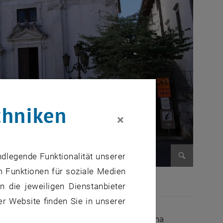
chniken
×
ndlegende Funktionalität unserer
m Funktionen für soziale Medien
Bild vergr
 die jeweiligen Dienstanbieter
er Website finden Sie in unserer
, der dort im einzigartig milden Mikroklima