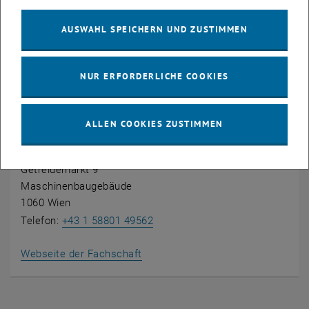
Studierendenvertretung
AUSWAHL SPEICHERN UND ZUSTIMMEN
NUR ERFORDERLICHE COOKIES
ALLEN COOKIES ZUSTIMMEN
Fachschaft Maschinenbau und Verfahrenstechnik
Getreidemarkt 9
Maschinenbaugebäude
1060 Wien
Telefon:
+43 1 58801 49562
, öffnet eine externe URL in eine
Webseite der Fachschaft