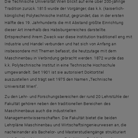
Advisory Board
Die Technische Universität Wien blickt auf eine über 200-jährige
Tradition zurück. 1815 wurde der Vorgänger, das k.k. (kaiserlich-
königliche) Polytechnische Institut, gegründet, das in der ersten
Hälfte des 19. Jahrhunderts die mit Abstand größte Einrichtung
dieser Art innerhalb des Habsburgerreiches darstellte.
Entsprechend ihrem Zweck war diese Institution traditionell eng mit
Industrie und Handel verbunden und hat sich von Anfang an
insbesondere mit Themen befasst, die heutzutage mit dem
Maschinenbau in Verbindung gebracht werden. 1872 wurde das
k.k. Polytechnische Institut in eine Technische Hochschule
umgewandelt. Seit 1901 ist sie autorisiert Doktortitel
auszustellen und trägt seit 1975 den Namen „Technische
Universität Wien“.
Zu den Lehr- und Forschungsbereichen der rund 20 Lehrstühle der
Fakultät gehören neben den traditionellen Bereichen des
Maschinenbaus auch die industriellen
Managementwissenschaften. Die Fakultät bietet die beiden
Lehrpläne Maschinenbau und Wirtschaftsingenieurwesen an, die
nacheinander als Bachelor- und Masterstudiengänge strukturiert