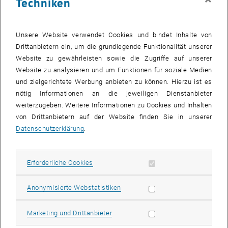
Techniken
Dekan der Fakultät
Unsere Website verwendet Cookies und bindet Inhalte von
Drittanbietern ein, um die grundlegende Funktionalität unserer
Website zu gewährleisten sowie die Zugriffe auf unserer
Website zu analysieren und um Funktionen für soziale Medien
und zielgerichtete Werbung anbieten zu können. Hierzu ist es
nötig Informationen an die jeweiligen Dienstanbieter
weiterzugeben. Weitere Informationen zu Cookies und Inhalten
von Drittanbietern auf der Website finden Sie in unserer
Datenschutzerklärung
.
Univ.Prof. Dipl.-Ing. Dr.-Ing.
Christian Bauer
Erforderliche Cookies zulassen
Erforderliche Cookies
Subseiten von E349-01-
Subseiten von Institute 
Subseiten von Studium a
Christian Bauer anrufen
Telefon:
+43 1 58801 302401
E-MAIL AN CHRISTIAN BAUER SENDEN
E-MAIL SENDEN
Statistik Cookies zulassen
Anonymisierte Webstatistiken
Marketing Cookies zulassen
Marketing und Drittanbieter