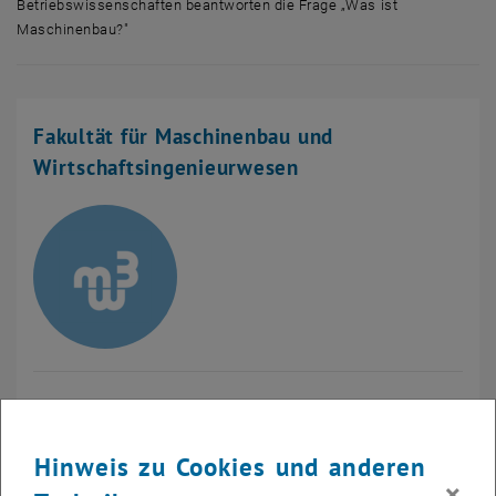
Betriebswissenschaften beantworten die Frage „Was ist
Maschinenbau?"
Mehrere Menschen der Fakultät Maschinenwesen und Betriebswissens
Fakultät für Maschinenbau und
Wirtschaftsingenieurwesen
Getreidemarkt 9, BA Hochhaus, 3. Stock
A-1060 Wien
Hinweis zu Cookies und anderen
×