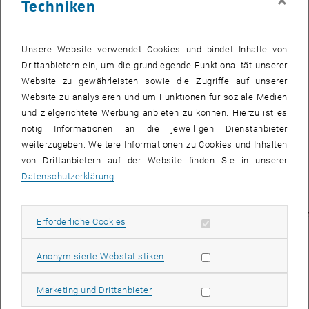
×
Techniken
Knowledge Graphs
Natural Language Processing
Machine Learning
Unsere Website verwendet Cookies und bindet Inhalte von
Sprachmodelle
Drittanbietern ein, um die grundlegende Funktionalität unserer
Website zu gewährleisten sowie die Zugriffe auf unserer
Publikationen
Website zu analysieren und um Funktionen für soziale Medien
Für Publikationen besuchen Sie bitte
Google
und zielgerichtete Werbung anbieten zu können. Hierzu ist es
, öffnet eine externe URL in einem neuen Fenster
Scholar
.
nötig Informationen an die jeweiligen Dienstanbieter
weiterzugeben. Weitere Informationen zu Cookies und Inhalten
PhD Dissertation
von Drittanbietern auf der Website finden Sie in unserer
Aghaei, Sareh (2023): Question Answering
Datenschutzerklärung
.
over Knowledge Graphs; Supervisor: Prof.
Dr. Anna
Fensel; Faculty of Mathematics, ComputerScience and Physics of the 
Erforderliche Cookies zulassen
Erforderliche Cookies
2023
Statistik Cookies zulassen
Anonymisierte Webstatistiken
Auszeichnungen
netidee Grant Call 17:
Internet
Marketing Cookies zulassen
Marketing und Drittanbieter
Privatstiftung Austria
, Erhalt eines