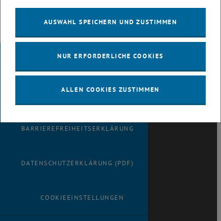
Stipendiums für die innovativsten
Doktorarbeiten in Österreich.
AUSWAHL SPEICHERN UND ZUSTIMMEN
NUR ERFORDERLICHE COOKIES
IMPRESSUM
ALLEN COOKIES ZUSTIMMEN
BARRIEREFREIHEITSERKLÄRUNG
DATENSCHUTZERKLÄRUNG (PDF)
COOKIEEINSTELLUNGEN