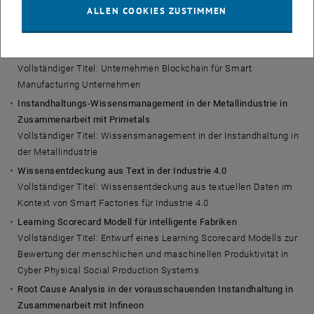
Vollständiger Titel: Mögliche Einsatzfelder von KI-Methoden und -
ALLEN COOKIES ZUSTIMMEN
Technologien im Bereich der Lieferantenqualität bei einem
internationalen Motorenhersteller
Blockchain
für
Smart Manufacturing
Vollständiger Titel: Unternehmen Blockchain für Smart
Manufacturing Unternehmen
Instandhaltungs-Wissensmanagement in der Metallindustrie in
Zusammenarbeit mit Primetals
Vollständiger Titel: Wissensmanagement in der Instandhaltung in
der Metallindustrie
Wissensentdeckung aus Text in der Industrie 4.0
Vollständiger Titel: Wissensentdeckung aus textuellen Daten im
Kontext von Smart Factories für Industrie 4.0
Learning Scorecard
Modell für intelligente Fabriken
Vollständiger Titel: Entwurf eines
Learning Scorecard
Modells zur
Bewertung der menschlichen und maschinellen Produktivität in
Cyber Physical Social Production Systems
Root Cause Analysis
in der vorausschauenden Instandhaltung in
Zusammenarbeit mit Infineon