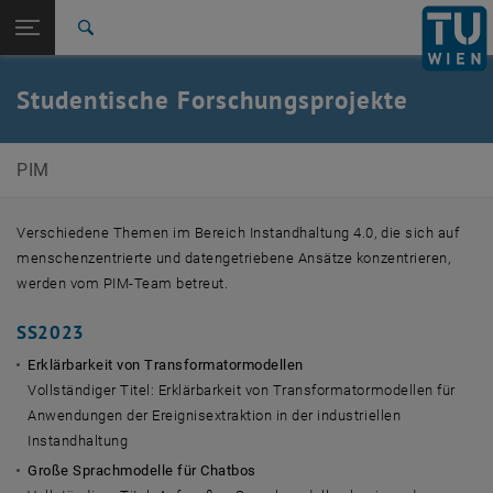
Studium
Seitennavigation öffnen
EN
TU Login
Forschung
Suche
International
Quicklinks
Studentische Forschungsprojekte
Quicklinks-Menü umschalten
Karriere
Zur 1. Menü Ebene
E330-06 Forschungsbereich Produktions- und
PIM
Instandhaltungsmanagement
Zurück zur letzten Ebene:
Projekte
Zurück: Subseiten von Projekte auflisten
Verschiedene Themen im Bereich Instandhaltung 4.0, die sich auf
Studentische Forschungsprojekte
menschenzentrierte und datengetriebene Ansätze konzentrieren,
werden vom PIM-Team betreut.
SS2023
Erklärbarkeit von Transformatormodellen
Vollständiger Titel: Erklärbarkeit von Transformatormodellen für
Anwendungen der Ereignisextraktion in der industriellen
Instandhaltung
Große Sprachmodelle für Chatbos