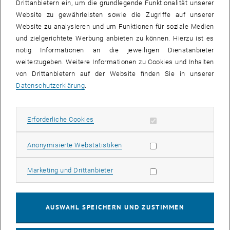
Drittanbietern ein, um die grundlegende Funktionalität unserer
Website zu gewährleisten sowie die Zugriffe auf unserer
Website zu analysieren und um Funktionen für soziale Medien
und zielgerichtete Werbung anbieten zu können. Hierzu ist es
nötig Informationen an die jeweiligen Dienstanbieter
weiterzugeben. Weitere Informationen zu Cookies und Inhalten
von Drittanbietern auf der Website finden Sie in unserer
Datenschutzerklärung
.
Forschung
Erforderliche Cookies zulassen
Erforderliche Cookies
Subseiten von Team auf
Subseiten von Lehre auf
Subseiten von Forschung
Subseiten von Projekte a
Statistik Cookies zulassen
Anonymisierte Webstatistiken
Marketing Cookies zulassen
Marketing und Drittanbieter
AUSWAHL SPEICHERN UND ZUSTIMMEN