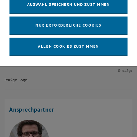
AUSWAHL SPEICHERN UND ZUSTIMMEN
NUR ERFORDERLICHE COOKIES
ALLEN COOKIES ZUSTIMMEN
Bild v
© lca2go
lca2go Logo
lca2go Logo
Ansprechpartner