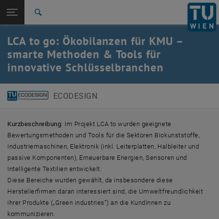
Studium
Seitennavigation öffnen
EN
TU Login
Forschung
Suche
International
LCA to go: Ökobilanzen für KMU –
Quicklinks
Quicklinks-Menü umschalten
Karriere
smarte Methoden & Tools für
innovative Schlüsselbranchen
Zur 1. Menü Ebene
E307-01-2-Forschungsgruppe Ecodesign
Zurück zur letzten Ebene:
Tool- und Methodenentwicklung
Zurück: Subseiten von Tool- und Methodenentwicklung auflisten
ECODESIGN
LCA to go
Kurzbeschreibung
: Im Projekt LCA to wurden geeignete
Bewertungsmethoden und Tools für die Sektoren Biokunststoffe,
Industriemaschinen, Elektronik (inkl. Leiterplatten, Halbleiter und
passive Komponenten), Erneuerbare Energien, Sensoren und
Intelligente Textilien entwickelt.
Diese Bereiche wurden gewählt, da insbesondere diese
Herstellerfirmen daran interessiert sind, die Umweltfreundlichkeit
ihrer Produkte („Green industries“) an die KundInnen zu
kommunizieren.