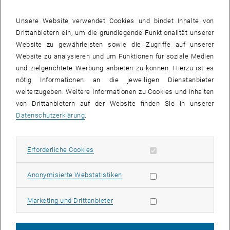
SIRRIS ASBL (Belgien)
Multimedia Computer System Ltd. (Irland)
Unsere Website verwendet Cookies und bindet Inhalte von
Drittanbietern ein, um die grundlegende Funktionalität unserer
Asociacion Cluster de Telecomunicaciones / Euskal Herriko
Website zu gewährleisten sowie die Zugriffe auf unserer
Elektronika eta Informazio (Spanien)
Website zu analysieren und um Funktionen für soziale Medien
Futureshape (Deutschland)
und zielgerichtete Werbung anbieten zu können. Hierzu ist es
ELDOS Sp. z o.o. (Polen)
nötig Informationen an die jeweiligen Dienstanbieter
TAIPRO Engineering S.A. (Belgien)
weiterzugeben. Weitere Informationen zu Cookies und Inhalten
Trama Tecno Ambiental (Spanien)
von Drittanbietern auf der Website finden Sie in unserer
VALSAY S.L. (Spanien)
Datenschutzerklärung
.
Carl Diver Advanced Manufacturing Consulting (Irland)
Industrial Technology Research Institute (Taiwan)
Erforderliche Cookies zulassen
Erforderliche Cookies
United Microelectronics Corporation (Taiwan)
Statistik Cookies zulassen
Anonymisierte Webstatistiken
Marketing Cookies zulassen
Marketing und Drittanbieter