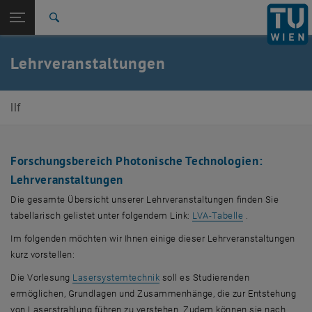
Studium
Seitennavigation öffnen
EN
TU Login
Forschung
Suche
LVA-Tabelle
Vertiefungsmodul
International
Quicklinks
Lehrveranstaltungen
Quicklinks-Menü umschalten
Karriere
Zur 1. Menü Ebene
Photonische Technologien
llf
Zurück zur letzten Ebene:
Lehre
Zurück: Subseiten von Lehre auflisten
Lehrveranstaltungen
Forschungsbereich Photonische Technologien:
LVA-Tabelle
Vertiefungsmodul
Lehrveranstaltungen
Die gesamte Übersicht unserer Lehrveranstaltungen finden Sie
tabellarisch gelistet unter folgendem Link:
LVA-Tabelle
.
Im folgenden möchten wir Ihnen einige dieser Lehrveranstaltungen
kurz vorstellen:
, öffnet eine externe URL in einem 
Die Vorlesung
Lasersystemtechnik
soll es Studierenden
ermöglichen, Grundlagen und Zusammenhänge, die zur Entstehung
von Laserstrahlung führen zu verstehen. Zudem können sie nach