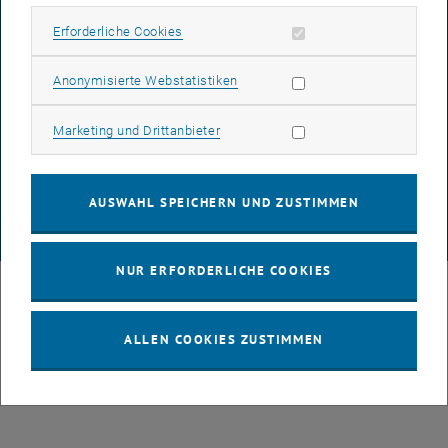
Erforderliche Cookies zulassen
Erforderliche Cookies
BARRIEREFREIHEITSERKLÄRUNG
Statistik Cookies zulassen
Anonymisierte Webstatistiken
DATENSCHUTZERKLÄRUNG (PDF)
Marketing Cookies zulassen
Marketing und Drittanbieter
COOKIEEINSTELLUNGEN
AUSWAHL SPEICHERN UND ZUSTIMMEN
© TU Wien
# 66627
NUR ERFORDERLICHE COOKIES
ALLEN COOKIES ZUSTIMMEN