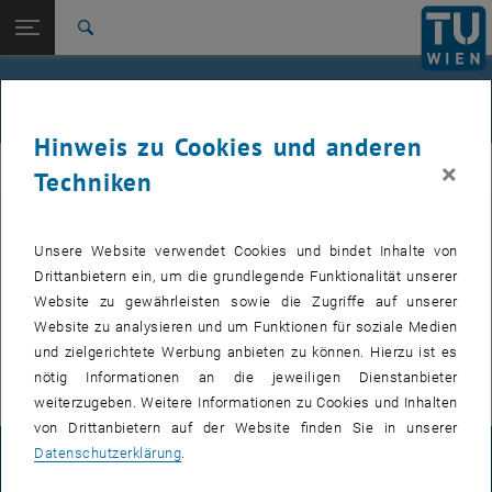
Studium
Seitennavigation öffnen
EN
TU Login
Forschung
Suche
Nützliche Links
International
Quicklinks
FAQ's
Quicklinks-Menü umschalten
Karriere
Hinweis zu Cookies und anderen
Zur 1. Menü Ebene
femTUme
×
femTUme
Techniken
Zurück zur letzten Ebene:
femTUme
Zurück: Subseiten von femTUme auflisten
FAQ's
Wie kann ich mitmachen?
Unsere Website verwendet Cookies und bindet Inhalte von
Nützliche Links
Drittanbietern ein, um die grundlegende Funktionalität unserer
Wer kann Teil des Netzwerkes sein?
Website zu gewährleisten sowie die Zugriffe auf unserer
Website zu analysieren und um Funktionen für soziale Medien
Wer kann das Netzwerk unterstützen und wie?
und zielgerichtete Werbung anbieten zu können. Hierzu ist es
nötig Informationen an die jeweiligen Dienstanbieter
weiterzugeben. Weitere Informationen zu Cookies und Inhalten
von Drittanbietern auf der Website finden Sie in unserer
Datenschutzerklärung
.
IMPRESSUM