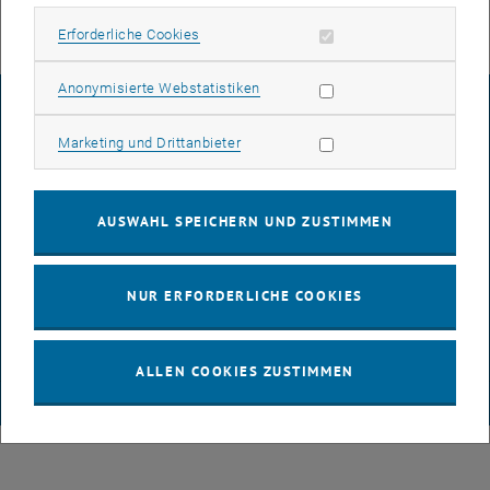
Erforderliche Cookies zulassen
Erforderliche Cookies
Statistik Cookies zulassen
Anonymisierte Webstatistiken
IMPRESSUM
Marketing Cookies zulassen
Marketing und Drittanbieter
BARRIEREFREIHEITSERKLÄRUNG
AUSWAHL SPEICHERN UND ZUSTIMMEN
DATENSCHUTZERKLÄRUNG (PDF)
NUR ERFORDERLICHE COOKIES
COOKIEEINSTELLUNGEN
ALLEN COOKIES ZUSTIMMEN
© TU Wien
# 65814