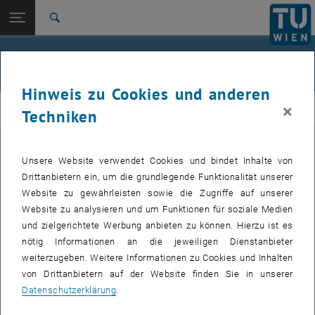
Studium
Seitennavigation öffnen
EN
TU Login
Forschung
Suche
Jour fixe
International
Quicklinks
Events
Quicklinks-Menü umschalten
Karriere
Hinweis zu Cookies und anderen
Zur 1. Menü Ebene
femTUme
×
femTUme
Techniken
Zurück zur letzten Ebene:
femTUme
Zurück: Subseiten von femTUme auflisten
Events
Unsere Website verwendet Cookies und bindet Inhalte von
VERANSTALTUNGEN VOM 21. JULI 2026
Jour fixe
Drittanbietern ein, um die grundlegende Funktionalität unserer
Website zu gewährleisten sowie die Zugriffe auf unserer
04
–
04 August 2026 bis
Website zu analysieren und um Funktionen für soziale Medien
und zielgerichtete Werbung anbieten zu können. Hierzu ist es
AUG. 26
nötig Informationen an die jeweiligen Dienstanbieter
weiterzugeben. Weitere Informationen zu Cookies und Inhalten
Stammtisch 04.08.
von Drittanbietern auf der Website finden Sie in unserer
Datenschutzerklärung
.
tba, 1060 Wien
ANDERE
Veranstaltungstyp:
Veranstaltungsort: