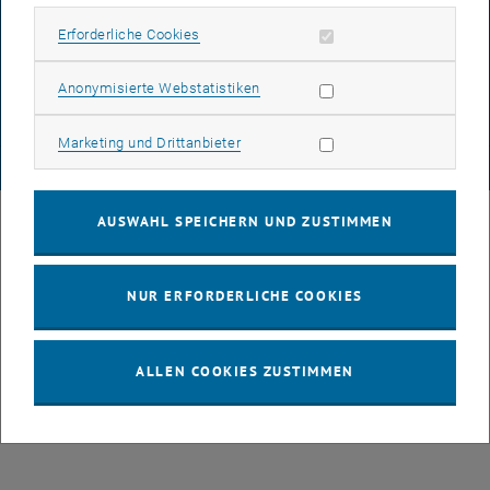
DATENSCHUTZERKLÄRUNG (PDF)
Erforderliche Cookies zulassen
Erforderliche Cookies
Statistik Cookies zulassen
Anonymisierte Webstatistiken
COOKIEEINSTELLUNGEN
Marketing Cookies zulassen
Marketing und Drittanbieter
© TU Wien
# 101644
AUSWAHL SPEICHERN UND ZUSTIMMEN
NUR ERFORDERLICHE COOKIES
ALLEN COOKIES ZUSTIMMEN