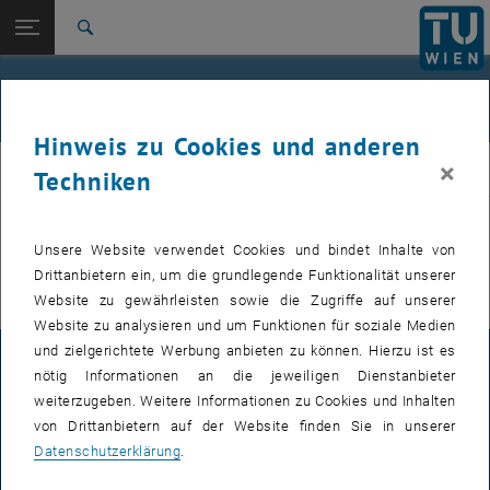
Studium
Seitennavigation öffnen
EN
TU Login
Forschung
Suche
VADOR Partner_innen
International
Quicklinks
Personal
Quicklinks-Menü umschalten
Karriere
Hinweis zu Cookies und anderen
Zur 1. Menü Ebene
E105-04-Forschungsbereich Variationsrechnung,
×
Vador
Techniken
Dynamische Systeme und Operations Research
Zurück zur letzten Ebene:
E105-04-Forschungsbereich
Alle Informationen zu unserem Personal finden Sie auf der
Variationsrechnung, Dynamische
Zurück: Subseiten von E105-04-Forschungsbereich Variationsrechnun
Unsere Website verwendet Cookies und bindet Inhalte von
englischen Version unserer Webseite.
Systeme und Operations Research
Drittanbietern ein, um die grundlegende Funktionalität unserer
Website zu gewährleisten sowie die Zugriffe auf unserer
Personen
VADOR Partner_innen
Website zu analysieren und um Funktionen für soziale Medien
und zielgerichtete Werbung anbieten zu können. Hierzu ist es
IMPRESSUM
nötig Informationen an die jeweiligen Dienstanbieter
weiterzugeben. Weitere Informationen zu Cookies und Inhalten
von Drittanbietern auf der Website finden Sie in unserer
BARRIEREFREIHEITSERKLÄRUNG
Datenschutzerklärung
.