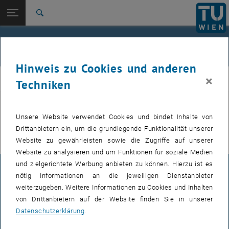
Studium
Seitennavigation öffnen
EN
TU Login
Forschung
Suche
International
Quicklinks
Personal
Quicklinks-Menü umschalten
Karriere
Hinweis zu Cookies und anderen
Zur 1. Menü Ebene
E105-03-Forschungsbereich Ökonomie
×
econ
Techniken
Zurück zur letzten Ebene:
E105-03-Forschungsbereich
Zurück: Subseiten von E105-03-Forschungsbereich Ökonomie aufliste
Ökonomie
Alle Informationen zu unserem Personal finden Sie auf der
Unsere Website verwendet Cookies und bindet Inhalte von
Personen
englischen Version unserer Webseite
.
Drittanbietern ein, um die grundlegende Funktionalität unserer
Website zu gewährleisten sowie die Zugriffe auf unserer
Website zu analysieren und um Funktionen für soziale Medien
und zielgerichtete Werbung anbieten zu können. Hierzu ist es
IMPRESSUM
nötig Informationen an die jeweiligen Dienstanbieter
weiterzugeben. Weitere Informationen zu Cookies und Inhalten
von Drittanbietern auf der Website finden Sie in unserer
BARRIEREFREIHEITSERKLÄRUNG
Datenschutzerklärung
.