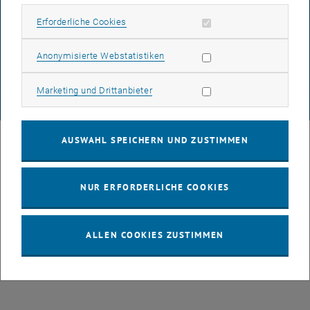
DATENSCHUTZERKLÄRUNG (PDF)
Erforderliche Cookies zulassen
Erforderliche Cookies
Statistik Cookies zulassen
Anonymisierte Webstatistiken
COOKIEEINSTELLUNGEN
Marketing Cookies zulassen
Marketing und Drittanbieter
© TU Wien
# 72129
AUSWAHL SPEICHERN UND ZUSTIMMEN
NUR ERFORDERLICHE COOKIES
ALLEN COOKIES ZUSTIMMEN