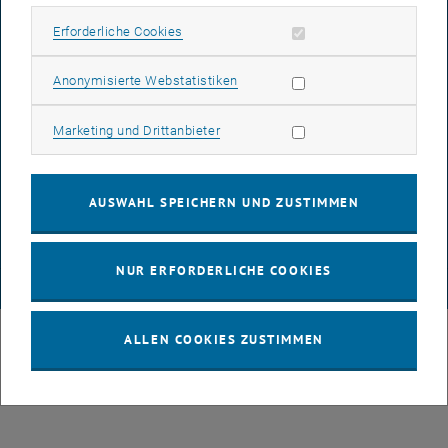
IMPRESSUM
Erforderliche Cookies zulassen
Erforderliche Cookies
Statistik Cookies zulassen
Anonymisierte Webstatistiken
BARRIEREFREIHEITSERKLÄRUNG
Marketing Cookies zulassen
Marketing und Drittanbieter
DATENSCHUTZERKLÄRUNG (PDF)
AUSWAHL SPEICHERN UND ZUSTIMMEN
COOKIEEINSTELLUNGEN
NUR ERFORDERLICHE COOKIES
© TU Wien
# 108125
ALLEN COOKIES ZUSTIMMEN