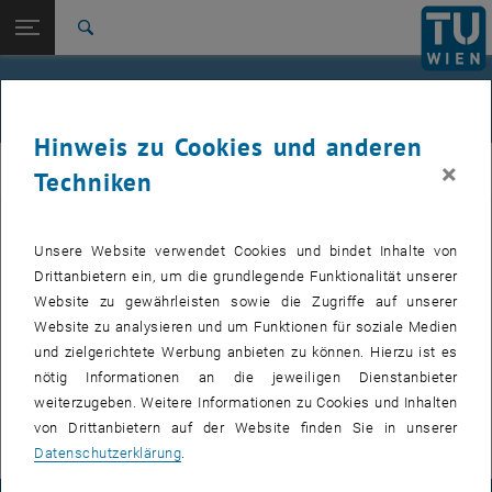
Studium
Seitennavigation öffnen
EN
TU Login
Forschung
Suche
International
Quicklinks
Jeremy Oguamalam
Quicklinks-Menü umschalten
Karriere
Hinweis zu Cookies und anderen
Zur 1. Menü Ebene
E105-06-Forschungsbereich Computational Statistics
×
CSTAT
Techniken
Zurück zur letzten Ebene:
Publikationen
Zurück: Subseiten von Publikationen auflisten
Oguamalam Jeremy
Publikationen
Unsere Website verwendet Cookies und bindet Inhalte von
Drittanbietern ein, um die grundlegende Funktionalität unserer
Website zu gewährleisten sowie die Zugriffe auf unserer
Website zu analysieren und um Funktionen für soziale Medien
2024
und zielgerichtete Werbung anbieten zu können. Hierzu ist es
nötig Informationen an die jeweiligen Dienstanbieter
2023
weiterzugeben. Weitere Informationen zu Cookies und Inhalten
von Drittanbietern auf der Website finden Sie in unserer
Datenschutzerklärung
.