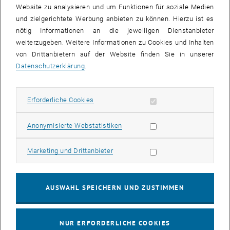
Projekt mit Bachelorarbeit
Projekt
Website zu analysieren und um Funktionen für soziale Medien
und zielgerichtete Werbung anbieten zu können. Hierzu ist es
, öffnet eine externe URL in einem n
Tijana Levajković
nötig Informationen an die jeweiligen Dienstanbieter
weiterzugeben. Weitere Informationen zu Cookies und Inhalten
Wintersemester 2023
von Drittanbietern auf der Website finden Sie in unserer
Statistik und Wahrscheinlichkeitstheorie
Vorlesung
Datenschutzerklärung
.
Statistik und Wahrscheinlichkeitstheorie
Übung
Sommersemester 2024
Erforderliche Cookies zulassen
Erforderliche Cookies
Einführung in die Statistik
Übung
, öffnet eine externe URL in 
Alejandra Avalos Pacheco
Statistik Cookies zulassen
Anonymisierte Webstatistiken
Wintersemester 2023
Marketing Cookies zulassen
Marketing und Drittanbieter
Bayes-Statistik
Vorlesung mit Übung
Statistik und Wahrscheinlichkeitstheorie
Übung
Projekt mit Bachelorarbeit
Projekt
AUSWAHL SPEICHERN UND ZUSTIMMEN
Sommersemester 2024
Einführung in die Statistik
Übung
NUR ERFORDERLICHE COOKIES
Projekt mit Bachelorarbeit
Projekt