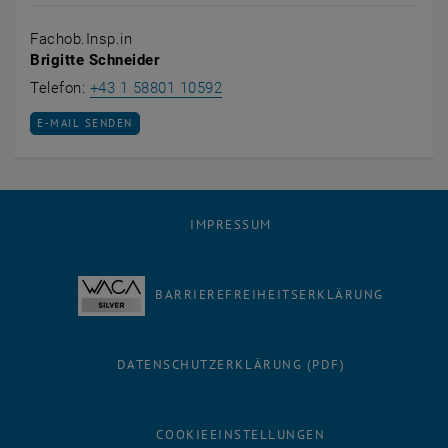
Fachob.Insp.in
Brigitte Schneider
Brigitte Schneider anrufen
Telefon:
+43 1 58801 10592
E-MAIL AN BRIGITTE SCHNEIDER SENDEN
E-MAIL SENDEN
IMPRESSUM
BARRIEREFREIHEITSERKLÄRUNG
DATENSCHUTZERKLÄRUNG (PDF)
COOKIEEINSTELLUNGEN