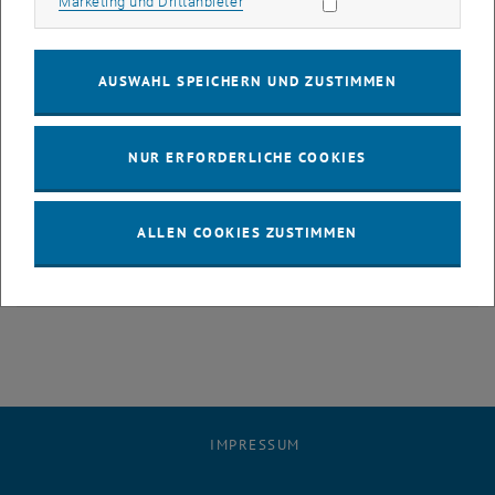
Marketing Cookies zulassen
Marketing und Drittanbieter
TU Wien
Fakultät für Informatik
AUSWAHL SPEICHERN UND ZUSTIMMEN
Institut für Technische Informatik
Research Group Parallel Computing
NUR ERFORDERLICHE COOKIES
Treitlstr. 1-3 / 191-04, DG
1040 Wien
Österreich
ALLEN COOKIES ZUSTIMMEN
Telefon: +43 1 58801 191 411
E-Mail:
secretariat
@
par.tuwien.ac.at
IMPRESSUM