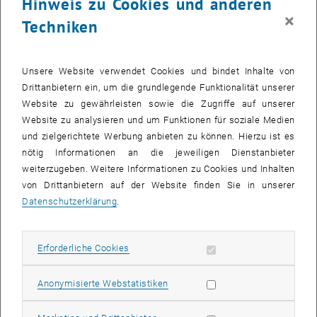
Hinweis zu Cookies und anderen
zu nennen, bei welchem herausfordernde Design- und
×
Techniken
Implementierungprobleme zu lösen sind. Spezifisch beschäftigen
wir uns mit der Leistungs-Portabilität von parallelen Programmen
(performance portability) und mit Algorithmen für kollektiven
Unsere Website verwendet Cookies und bindet Inhalte von
Kommunikationsoperationen.
Drittanbietern ein, um die grundlegende Funktionalität unserer
Effiziente Programmierung von Rechnern mit gemeinsamem
Website zu gewährleisten sowie die Zugriffe auf unserer
Speicher
: Programmiermodelle, Schnittstellen (z.B. OpenMP),
Website zu analysieren und um Funktionen für soziale Medien
Frameworks, Algorithmen und Datenstrukturen (z.B., lock-fee und
und zielgerichtete Werbung anbieten zu können. Hierzu ist es
wait-free data structures).
nötig Informationen an die jeweiligen Dienstanbieter
weiterzugeben. Weitere Informationen zu Cookies und Inhalten
von Drittanbietern auf der Website finden Sie in unserer
Adresse
Datenschutzerklärung
.
Erforderliche Cookies zulassen
Erforderliche Cookies
Statistik Cookies zulassen
Anonymisierte Webstatistiken