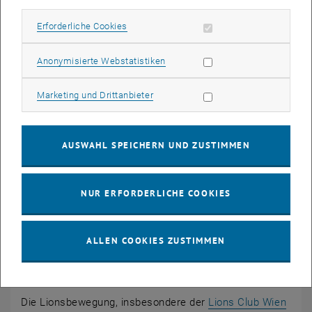
Lions Förderpreis 2020
Lions Förderpreis 2019
Erforderliche Cookies zulassen
Erforderliche Cookies
Lions Förderpreis 2018
Statistik Cookies zulassen
Lions Förderpreis 2017
Anonymisierte Webstatistiken
Lions Förderpreis 2016
Marketing Cookies zulassen
Marketing und Drittanbieter
Lions Förderpreis 2015
AUSWAHL SPEICHERN UND ZUSTIMMEN
NUR ERFORDERLICHE COOKIES
ALLEN COOKIES ZUSTIMMEN
Die Lionsbewegung, insbesondere der
Lions Club Wien