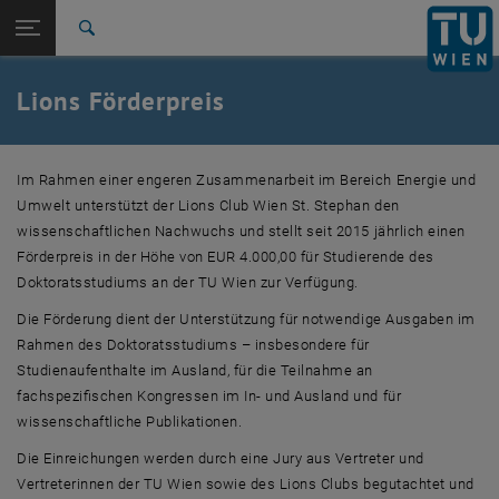
Studium
Seitennavigation öffnen
EN
TU Login
Forschung
Suche
Lions Förderpreis 2025
Lions Förderpreis 2024
Lions Förderpreis 2023
Lions Förderpreis 2022
Lions Förderpreis 2021
Lions Förderpreis 2020
Lions Förderpreis 2019
Lions Förderpreis 2018
Lions Förderpreis 2017
Lions Förderpreis 2016
Lions Förderpreis 2015
International
Quicklinks
Lions Förderpreis
Quicklinks-Menü umschalten
Karriere
Zur 1. Menü Ebene
Forschung
Im Rahmen einer engeren Zusammenarbeit im Bereich Energie und
Zurück zur letzten Ebene:
Preise
Zurück: Subseiten von Preise auflisten
Umwelt unterstützt der
Lions Club
Wien St. Stephan den
Lions Förderpreis
wissenschaftlichen Nachwuchs und stellt seit 2015 jährlich einen
Lions Förderpreis 2025
Förderpreis in der Höhe von EUR 4.000,00 für Studierende des
Lions Förderpreis 2024
Doktoratsstudiums an der TU Wien zur Verfügung.
Lions Förderpreis 2023
Die Förderung dient der Unterstützung für notwendige Ausgaben im
Lions Förderpreis 2022
Rahmen des Doktoratsstudiums – insbesondere für
Lions Förderpreis 2021
Studienaufenthalte im Ausland, für die Teilnahme an
Lions Förderpreis 2020
fachspezifischen Kongressen im In- und Ausland und für
Lions Förderpreis 2019
wissenschaftliche Publikationen.
Lions Förderpreis 2018
Lions Förderpreis 2017
Die Einreichungen werden durch eine
Jury
aus Vertreter und
Lions Förderpreis 2016
Vertreterinnen der TU Wien sowie des
Lions Clubs
begutachtet und