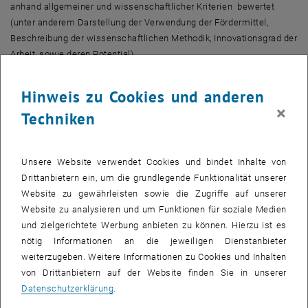
Lions Förderpreis 2015
anhand allgemeiner und wissenschaftlicher Kriterien bewertet
(unter anderem Darstellung der Verwendung der Fördermittel,
Beschreibung der wissenschaftlichen Methodik, Innovationsgrad der
Arbeit, sowie deren Potential).
Lions Förderpreis 2026
Hinweis zu Cookies und anderen
×
Die Einreichfrist für den
Lions Förderpreis 2026
ist abgelaufen, die
Techniken
Bewerbungen befinden sich derzeit in der Begutachtungsphase. Die
Preisträgerin / der Preisträger wird Anfang Juli verkündet.
Unsere Website verwendet Cookies und bindet Inhalte von
Drittanbietern ein, um die grundlegende Funktionalität unserer
Mehr Informationen zu den Förderpreisen und den
Website zu gewährleisten sowie die Zugriffe auf unserer
Preisträger_innen der einzelnen Jahre
Website zu analysieren und um Funktionen für soziale Medien
Lions Förderpreis 2025
und zielgerichtete Werbung anbieten zu können. Hierzu ist es
Lions Förderpreis 2024
nötig Informationen an die jeweiligen Dienstanbieter
Lions Förderpreis 2023
weiterzugeben. Weitere Informationen zu Cookies und Inhalten
von Drittanbietern auf der Website finden Sie in unserer
Lions Förderpreis 2022
Datenschutzerklärung
.
Lions Förderpreis 2021