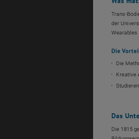
Was mach
Trans-Bodi
der Univers
Wearables 
Die Vortei
Die Meth
Kreative
Studiere
Das Unt
Die 1815 g
Bildungsein