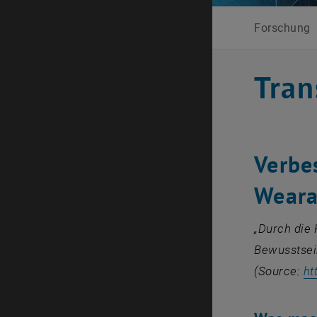
Forschung
Tran
Verbe
Weara
„Durch die 
Bewusstsein
(Source:
ht