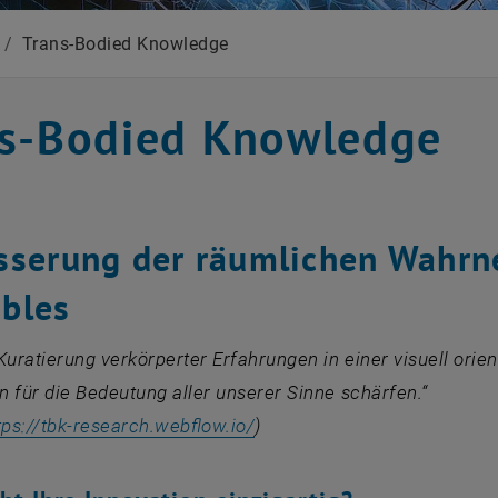
/
Trans-Bodied Knowledge
s-Bodied Knowledge
sserung der räumlichen Wahrn
bles
Kuratierung verkörperter Erfahrungen in einer visuell orie
 für die Bedeutung aller unserer Sinne schärfen.“
, öffnet eine externe URL i
tps://tbk-research.webflow.io/
)