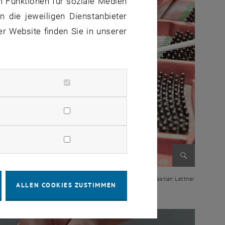
m Funktionen für soziale Medien
 die jeweiligen Dienstanbieter
er Website finden Sie in unserer
Bild vergr
© Sebastian Lettner
ALLEN COOKIES ZUSTIMMEN