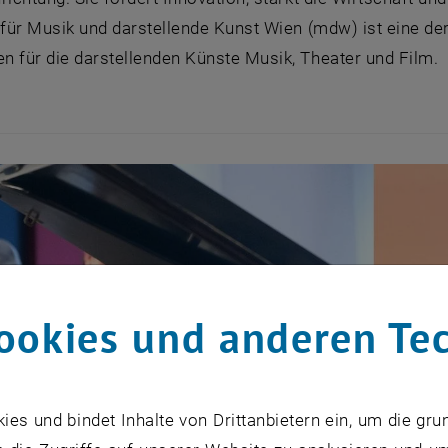
t für Musik und darstellende Kunst Wien (mdw) ist eine d
n für die darstellenden Künste Musik, Theater und Film.
ookies und anderen Te
s und bindet Inhalte von Drittanbietern ein, um die gru