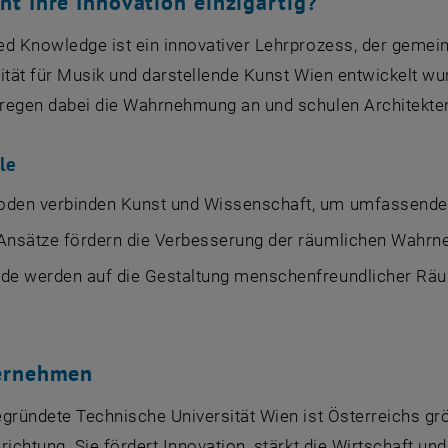
t Ihre Innovation einzigartig?
ed Knowledge ist ein innovativer Lehrprozess, der gemei
ität für Musik und darstellende Kunst Wien entwickelt w
regen dabei die Wahrnehmung an und schulen Architekten
le
oden verbinden Kunst und Wissenschaft, um umfassendes
 Ansätze fördern die Verbesserung der räumlichen Wahr
nde werden auf die Gestaltung menschenfreundlicher Räu
ernehmen
egründete Technische Universität Wien ist Österreichs g
richtung. Sie fördert Innovation, stärkt die Wirtschaft un