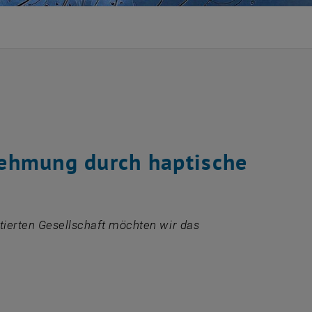
ehmung durch haptische
ntierten Gesellschaft möchten wir das
n einem neuen Fenster