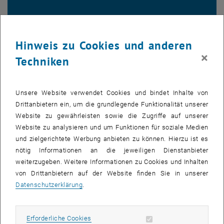
38
Hinweis zu Cookies und anderen
×
Techniken
38
wissenschaftliche Zeitschriftenartikel
Unsere Website verwendet Cookies und bindet Inhalte von
Drittanbietern ein, um die grundlegende Funktionalität unserer
Website zu gewährleisten sowie die Zugriffe auf unserer
Website zu analysieren und um Funktionen für soziale Medien
Starte automatische Karusselrotation
Stoppe automatische Karusselrotation
wissenschaftliche Zeitschriftenartikel
h-Faktor
eingeladene Vorträge
Zitierungen
und zielgerichtete Werbung anbieten zu können. Hierzu ist es
nötig Informationen an die jeweiligen Dienstanbieter
CV
weiterzugeben. Weitere Informationen zu Cookies und Inhalten
11/2022 Habilitation “Experimental Physik”
von Drittanbietern auf der Website finden Sie in unserer
Datenschutzerklärung
.
2002 – 2013 Studium der Physik (Universität Wien)
Diplomarbeit: „Pulsed molecular beam sources for
matter wave interferometry “
Erforderliche Cookies zulassen
Erforderliche Cookies
Doktorarbeit: “A universal matter-wave interferometer