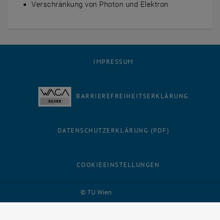
Verschränkung von Photon und Elektron
IMPRESSUM
BARRIEREFREIHEITSERKLÄRUNG
DATENSCHUTZERKLÄRUNG (PDF)
COOKIEEINSTELLUNGEN
Facebook
LinkedIn
YouTube
Instagram
Bluesky
© TU Wien
# 86987