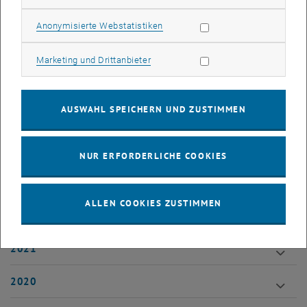
with optical gratings” unter Anleitung von Prof. M. Arndt
Statistik Cookies zulassen
Anonymisierte Webstatistiken
2002 – 2013 Studium der Mathematik (Universität Wien)
Marketing Cookies zulassen
Marketing und Drittanbieter
Publikationen
AUSWAHL SPEICHERN UND ZUSTIMMEN
2025
2024
NUR ERFORDERLICHE COOKIES
2023
ALLEN COOKIES ZUSTIMMEN
2022
2021
2020