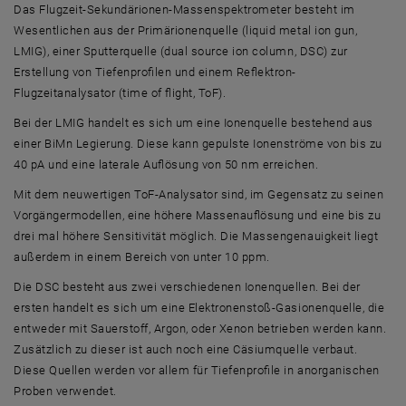
Das Flugzeit-Sekundärionen-Massenspektrometer besteht im
Wesentlichen aus der Primärionenquelle (
liquid metal ion gun
,
LMIG), einer Sputterquelle (
dual source ion column
, DSC) zur
Erstellung von Tiefenprofilen und einem Reflektron-
Flugzeitanalysator (
time of flight
, ToF).
Bei der LMIG handelt es sich um eine Ionenquelle bestehend aus
einer BiMn Legierung. Diese kann gepulste Ionenströme von bis zu
40 pA und eine laterale Auflösung von 50 nm erreichen.
Mit dem neuwertigen ToF-Analysator sind, im Gegensatz zu seinen
Vorgängermodellen, eine höhere Massenauflösung und eine bis zu
drei mal höhere Sensitivität möglich. Die Massengenauigkeit liegt
außerdem in einem Bereich von unter 10 ppm.
Die DSC besteht aus zwei verschiedenen Ionenquellen. Bei der
ersten handelt es sich um eine Elektronenstoß-Gasionenquelle, die
entweder mit Sauerstoff, Argon, oder Xenon betrieben werden kann.
Zusätzlich zu dieser ist auch noch eine Cäsiumquelle verbaut.
Diese Quellen werden vor allem für Tiefenprofile in anorganischen
Proben verwendet.