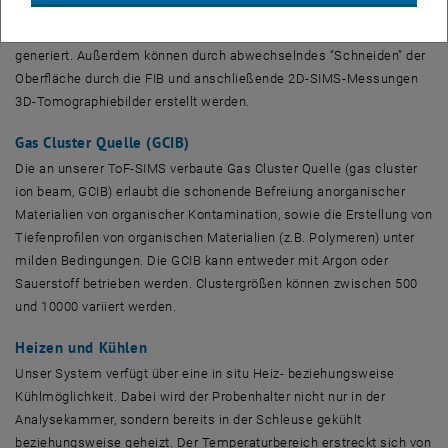
beam
) angebaut. Mit dieser werden Krater auf der Probenoberfläche
produziert und anschließend ein SIMS-Bild der Kraterwände
generiert. Außerdem können durch abwechselndes “Schneiden” der
Oberfläche durch die FIB und anschließende 2D-SIMS-Messungen
3D-Tomographiebilder erstellt werden.
Gas Cluster Quelle (GCIB)
Die an unserer ToF-SIMS verbaute Gas Cluster Quelle (
gas cluster
ion beam
, GCIB) erlaubt die schonende Befreiung anorganischer
Materialien von organischer Kontamination, sowie die Erstellung von
Tiefenprofilen von organischen Materialien (z.B. Polymeren) unter
milden Bedingungen. Die GCIB kann entweder mit Argon oder
Sauerstoff betrieben werden. Clustergrößen können zwischen 500
und 10000 variiert werden.
Heizen und Kühlen
Unser System verfügt über eine in situ Heiz- beziehungsweise
Kühlmöglichkeit. Dabei wird der Probenhalter nicht nur in der
Analysekammer, sondern bereits in der Schleuse gekühlt
beziehungsweise geheizt. Der Temperaturbereich erstreckt sich von