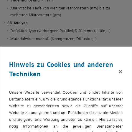
Tiefenauflösung: <1 nm
Analytische Tiefe von wenigen Nanometern (nm) bis zu
mehreren Mikrometern (µm)
3D Analyse:
Defektanalyse (verborgene Partikel, Diffusionskanäle,...)
Materialwissenschaft (Korngrenzen, Diffusion,..)
Rastersondenmikroskop (SPM)
Hinweis zu Cookies und anderen
×
Techniken
Das Rastersondenmikroskop (SPM) befindet sich ebenfalls in der
Analysekammer. Aus diesem Grund wurde eine Piezo-getriebene
Probenbühne verbaut, der mit einer Genauigkeit von
Unsere Website verwendet Cookies und bindet Inhalte von
Submikrometern bei einer Geschwindigkeit von bis zu 10mm/s
Drittanbietern ein, um die grundlegende Funktionalität unserer
zwischen den Positionen in der ToF-SIMS und im SPM Proben
Website zu gewährleisten sowie die Zugriffe auf unserer
verfahren kann.
Website zu analysieren und um Funktionen für soziale Medien
und zielgerichtete Werbung anbieten zu können. Hierzu ist es
Mit dem SPM sind alle Standardanwendungsmöglichkeiten wie zum
nötig Informationen an die jeweiligen Dienstanbieter
Beispiel als Rasterkraftmikroskop (
atomic force microscope
, AFM)