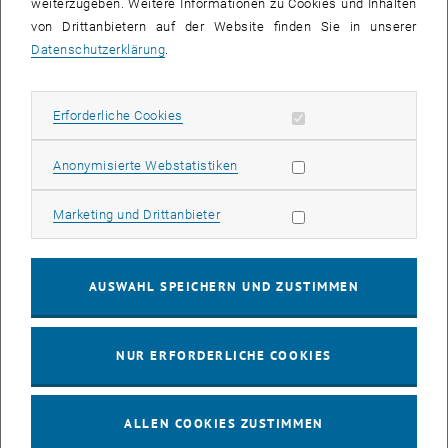
weiterzugeben. Weitere Informationen zu Cookies und Inhalten
oder als Raster-Kelvin-Mikroskop (kelvin probe force microscope,
von Drittanbietern auf der Website finden Sie in unserer
KPFM) möglich. Durch die Kombination von ToF-SIMS-Analysen von
Datenschutzerklärung
.
Oberflächen und Topographiemessungen mit Hilfe des SPM wird
echtes, dreidimensionales chemisches Mapping ermöglicht. Die
maximale Fläche, die dabei mit dem SPM auf einmal gescannt
Erforderliche Cookies zulassen
Erforderliche Cookies
3
werden kann, beläuft sich auf 80 x 80 x 10 μm
, wobei durch
aufeinanderfolgende Messungen auch größere Flächen möglich
Statistik Cookies zulassen
Anonymisierte Webstatistiken
sind.
Marketing Cookies zulassen
Marketing und Drittanbieter
Weitere Komponenten und Einsatzmöglichkeiten
AUSWAHL SPEICHERN UND ZUSTIMMEN
Fokussierte Ionenquelle (FIB)
Sehr raue Proben, Proben mit Hohlräumen und Proben, die starke
NUR ERFORDERLICHE COOKIES
lokale Unterschiede in der Dichte und der Sputterausbeute
aufweisen, stellen ein großes Problem für die 3D-Analyse mit Hilfe
von SIMS-Tiefenprofilen dar. Deshalb wurde an unserem Gerät eine
ALLEN COOKIES ZUSTIMMEN
zusätzliche Ionenquelle, eine sogenannte Gallium-FIB (
focussed ion