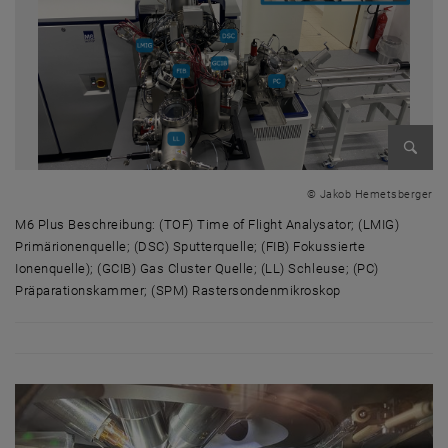
Bild v
© Jakob Hemetsberger
M6 Plus Beschreibung: (TOF) Time of Flight Analysator; (LMIG)
Primärionenquelle; (DSC) Sputterquelle; (FIB) Fokussierte
Ionenquelle); (GCIB) Gas Cluster Quelle; (LL) Schleuse; (PC)
Präparationskammer; (SPM) Rastersondenmikroskop
M6 Plus Beschreibung: (TOF) Time of Flight Analysator; (LMIG) Primär