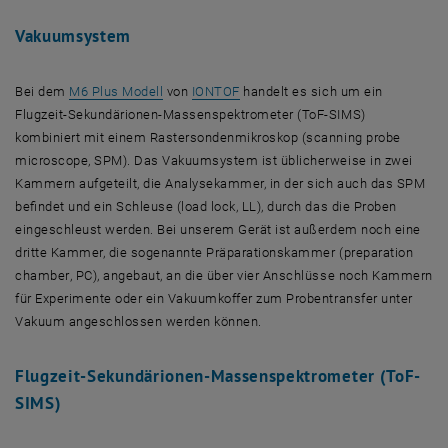
Vakuumsystem
, öffnet eine externe URL in einem neuen Fenst
, öffnet eine externe URL in eine
Bei dem
M6 Plus Modell
von
IONTOF
handelt es sich um ein
Flugzeit-Sekundärionen-Massenspektrometer (ToF-SIMS)
kombiniert mit einem Rastersondenmikroskop (
scanning probe
microscope
, SPM). Das Vakuumsystem ist üblicherweise in zwei
Kammern aufgeteilt, die Analysekammer, in der sich auch das SPM
befindet und ein Schleuse (
load lock
, LL), durch das die Proben
eingeschleust werden. Bei unserem Gerät ist außerdem noch eine
dritte Kammer, die sogenannte Präparationskammer (
preparation
chamber
, PC), angebaut, an die über vier Anschlüsse noch Kammern
für Experimente oder ein Vakuumkoffer zum Probentransfer unter
Vakuum angeschlossen werden können.
Flugzeit-Sekundärionen-Massenspektrometer (ToF-
SIMS)