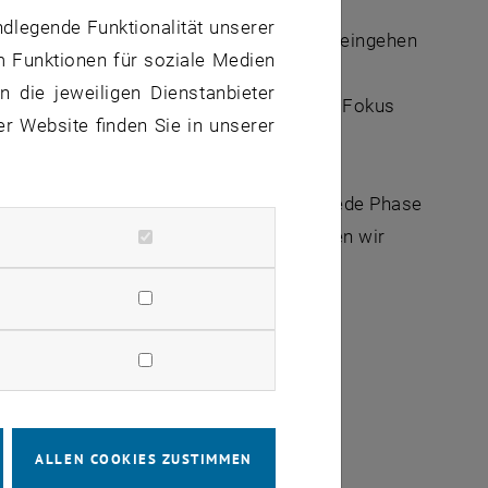
ndlegende Funktionalität unserer
 die wir in unserer Veranstaltung näher eingehen
m Funktionen für soziale Medien
die im Forschungsprojektmanagement im
 die jeweiligen Dienstanbieter
itische Punkte sowie Erfolgsfaktoren. Der Fokus
er Website finden Sie in unserer
 mit den oben genannten Punkten für jede Phase
Sicht komplementieren. Zusätzlich stellen wir
gsstadien des Forschungsprojektes vor.
ort (FTS)
ALLEN COOKIES ZUSTIMMEN