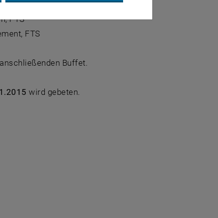
nd Wirtschaftskooperationen, FTS
en, FTS
gement, FTS
anschließenden Buffet.
11.2015
wird gebeten.