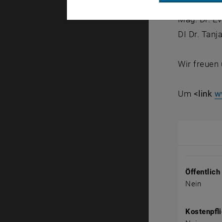
Mag. Dr. E
Mag. Dr. E
DI Dr. Tan
Wir freuen
Um
<link
w
Veranstal
Öffentlich
Nein
Kostenpfli