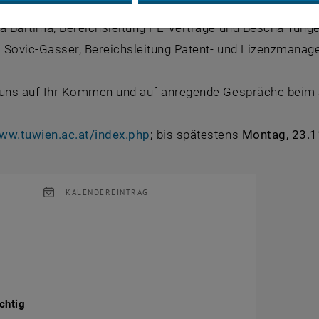
lisabeth Schludermann, Bereichsleitung Förderberatung u
va Bartlmä, Bereichsleitung FE-Verträge und Beschaffung
ja Sovic-Gasser, Bereichsleitung Patent- und Lizenzmana
 uns auf Ihr Kommen und auf anregende Gespräche beim 
ww.tuwien.ac.at/index.php
;
bis spätestens
Montag, 23.
KALENDEREINTRAG
tung Details
chtig