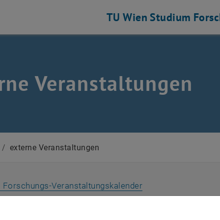
TU Wien
Studium
Fors
rne Veranstaltungen
/
externe Veranstaltungen
 Forschungs-Veranstaltungskalender