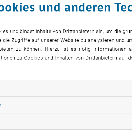
ookies und anderen Te
 2015, 14:00 bis 18:00
s und bindet Inhalte von Drittanbietern ein, um die gru
 die Zugriffe auf unserer Website zu analysieren und u
erein als Organisationsmodell
bieten zu können. Hierzu ist es nötig Informationen an
ionen zu Cookies und Inhalten von Drittanbietern auf d
 Millstatt auflisten
 Forschung auflisten
tler (IG Kultur Wien) geht in diesem Seminar auf die Gr
 Rahmenbedingungen eines Vereins ein. Nach der themati
rliche Cookies zulassen
Innen besprochen und diskutiert werden.
Statistik Cookies zulassen
n
rketing Cookies zulassen
KALENDEREINTRAG