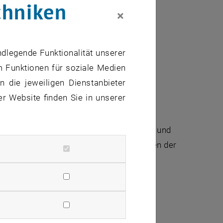
chniken
×
ndlegende Funktionalität unserer
m Funktionen für soziale Medien
 die jeweiligen Dienstanbieter
er Website finden Sie in unserer
ündung, den Aufbau, Fördermöglichkeiten und
schen Einführung können konkrete Fragen der