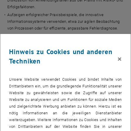
Diskussion von Anwendungsfällen aus der Praxis mit Risiko- und
Erfolgsfaktoren.
Aufzeigen erfolgreicher Praxisbeispiele, die innovative
Informationssysteme verwenden, etwa zur agilen Beobachtung
von Prozessen oder für effiziente, anpassbare Fehlerdiagnose.
Dem Aufzeigen von Optionen für geförderte Projekte angewandter
Forschung in Kooperation von Unternehmen und TU Wien, mit
Beispielen zu Win-Win Projekten für Praktiker:innen und
Hinweis zu Cookies und anderen
Forscher:innen
×
Techniken
Einem interaktiven Workshopdesign mit innovativer Art der
Moderation.
Unsere Website verwendet Cookies und bindet Inhalte von
Workshopbeiträge von
:
Drittanbietern ein, um die grundlegende Funktionalität unserer
Prof. Dr.
Stefan Biffl
(ISE, Information Systems Engineering,
Website zu gewährleisten sowie die Zugriffe auf unserer
Prozessanalyse)
Website zu analysieren und um Funktionen für soziale Medien
Dr. Kristof Meixner (ISE, Information Systems Engineering,
und zielgerichtete Werbung anbieten zu können. Hierzu ist es
Software Engineering)
nötig Informationen an die jeweiligen Dienstanbieter
DI Sebastian Kropatschek (CDP- Excellence Center for Digital
weiterzugeben. Weitere Informationen zu Cookies und Inhalten
Production, Datenerfassung und Integration, Data Science,
von Drittanbietern auf der Website finden Sie in unserer