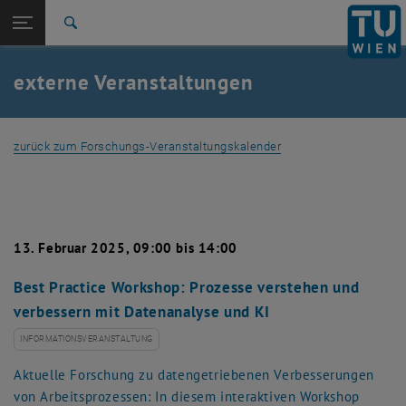
Studium
Seitennavigation öffnen
TU Login
Forschung
Suche
TechForum: Millstatt
Blickpunkt Forschung
International
Quicklinks
externe Veranstaltungen
Quicklinks-Menü umschalten
Karriere
Zur 1. Menü Ebene
Forschung
zurück zum Forschungs-Veranstaltungskalender
Zurück zur letzten Ebene:
Forschung
Zurück: Subseiten von Forschung auflisten
externe Veranstaltungen
TechForum: Millstatt
Blickpunkt Forschung
13. Februar 2025, 09:00 bis 14:00
Best Practice Workshop: Prozesse verstehen und
verbessern mit Datenanalyse und KI
INFORMATIONSVERANSTALTUNG
Aktuelle Forschung zu datengetriebenen Verbesserungen
von Arbeitsprozessen: In diesem interaktiven Workshop