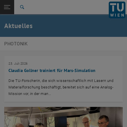
Studium
Seitennavigation öffnen
EN
TU Login
Forschung
Suche
News
Veranstaltungen
Galerie
International
Quicklinks
Aktuelles
Quicklinks-Menü umschalten
Karriere
Zur 1. Menü Ebene
E387-Institut für Photonik
PHOTONIK
Zurück zur letzten Ebene:
E387-Institut für Photonik
Zurück: Subseiten von E387-Institut für Photonik auflisten
Aktuelles
23. Juli 2026
News
Claudia Gollner trainiert für Mars-Simulation
Veranstaltungen
Galerie
Die TU-Forscherin, die sich wissenschaftlich mit Lasern und
Materialforschung beschäftigt, bereitet sich auf eine Analog-
Mission vor, in der man…