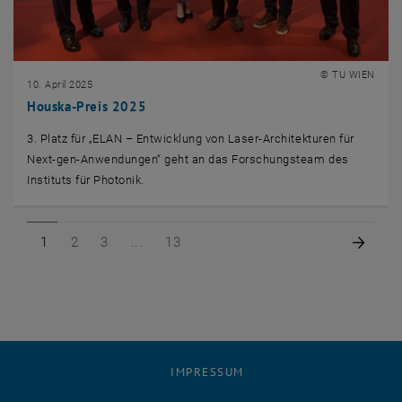
© TU WIEN
10. April 2025
Houska-Preis 2025
3. Platz für „ELAN – Entwicklung von Laser-Architekturen für
Next-gen-Anwendungen“ geht an das Forschungsteam des
Instituts für Photonik.
Seite 1 von 13
Seite 2 von 13
Seite 3 von 13
Seite 13 von 13
Nächs
1
2
3
13
IMPRESSUM