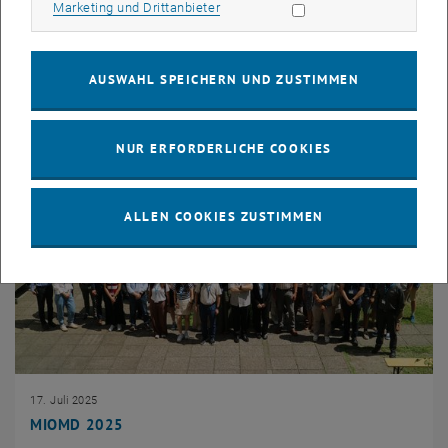
Marketing Cookies zulassen
Marketing und Drittanbieter
Attosecond Rabi oscillations in high harmonic generation
resonantly driven by extreme ultraviolet laser fields
AUSWAHL SPEICHERN UND ZUSTIMMEN
NUR ERFORDERLICHE COOKIES
ALLEN COOKIES ZUSTIMMEN
17. Juli 2025
MIOMD 2025