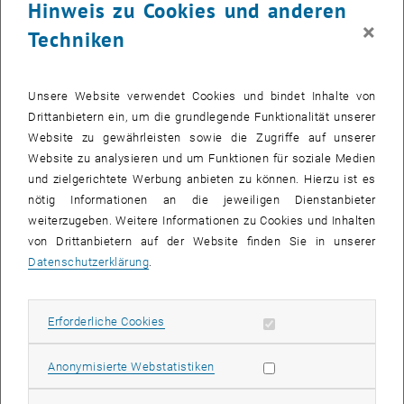
Hinweis zu Cookies und anderen
×
Techniken
Unsere Website verwendet Cookies und bindet Inhalte von
13. Oktober 2025
Drittanbietern ein, um die grundlegende Funktionalität unserer
New Publication
Website zu gewährleisten sowie die Zugriffe auf unserer
Website zu analysieren und um Funktionen für soziale Medien
Tunable comb operation in terahertz quantum cascade ring
und zielgerichtete Werbung anbieten zu können. Hierzu ist es
lasers
nötig Informationen an die jeweiligen Dienstanbieter
weiterzugeben. Weitere Informationen zu Cookies und Inhalten
von Drittanbietern auf der Website finden Sie in unserer
06. Oktober 2025
Datenschutzerklärung
.
SFB COMB.AT
Scientific Symposium
Erforderliche Cookies zulassen
Erforderliche Cookies
Subseiten von News auf
Statistik Cookies zulassen
Anonymisierte Webstatistiken
22. Juli 2025
New Publication