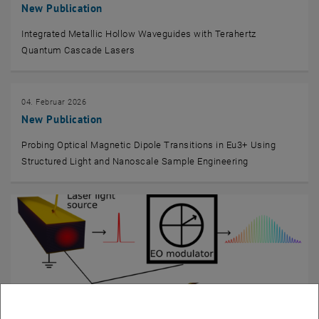
New Publication
Integrated Metallic Hollow Waveguides with Terahertz
Quantum Cascade Lasers
04. Februar 2026
New Publication
Probing Optical Magnetic Dipole Transitions in Eu3+ Using
Structured Light and Nanoscale Sample Engineering